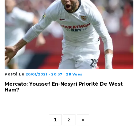
Posté Le
20/01/2021 - 20:37
28 Vues
Mercato: Youssef En-Nesyri Priorité De West
Ham?
Posts
1
2
»
pagination