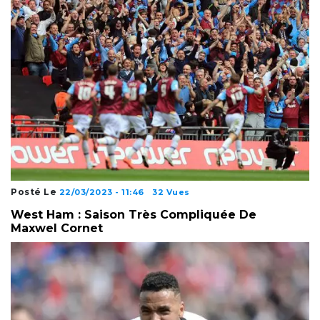
Posté Le
22/03/2023 - 11:46
32 Vues
West Ham : Saison Très Compliquée De
Maxwel Cornet