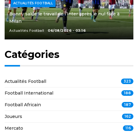
ACTUALITÉS FOOTBALL
Bonny salue le travail de l’Inter après le nul face à
Milan
Actualités Football
06/08/2026 - 03:16
Catégories
Actualités Football
323
Football International
188
Football Africain
187
Joueurs
162
Mercato
116