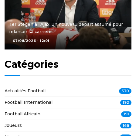
Ter Stegen à l’Ajax: un nouveau départ assumé pour
relancer sa carrière
07/08/2026 - 12:01
Catégories
Actualités Football
330
Football International
192
Football Africain
191
Joueurs
166