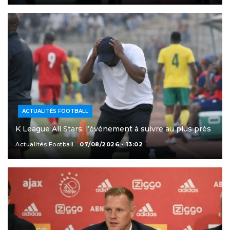
ACTUALITÉS FOOTBALL
K League All Stars: l’événement à suivre au plus près
Actualités Football
07/08/2026 - 13:02