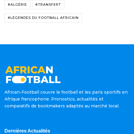
#ALGÉRIE
#TRANSFERT
#LÉGENDES DU FOOTBALL AFRICAIN
African-Football couvre le football et les paris sportifs en
Afrique francophone. Pronostics, actualités et
comparatifs de bookmakers adaptés au marché local.
Dernières Actualités