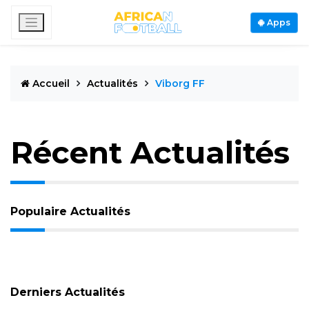
Apps
Accueil
Actualités
Viborg FF
Récent Actualités
Populaire Actualités
Derniers Actualités