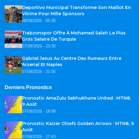
Deportivo Municipal Transforme Son Maillot En
Vitrine Pour Mille Sponsors
08/08/2026 - 05:30
Trabzonspor Offre À Mohamed Salah Le Plus
Gros Salaire De Turquie
07/08/2026 - 23:30
Gabriel Jesus Au Centre Des Rumeurs Entre
Arsenal Et Naples
07/08/2026 - 21:05
Derniers Pronostics
Pronostic AmaZulu Sekhukhune United : MTN8,
9 Août
07/08/2026 - 18:09
Pronostic Kaizer Chiefs Golden Arrows : MTN8, 9
Août
07/08/2026 - 17:43