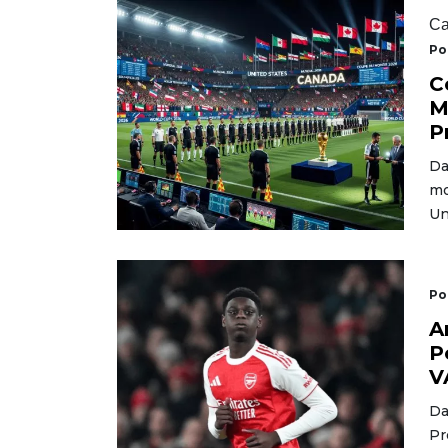
Ca
Po
C
M
P
Da
mo
Un
Po
A
P
V
Da
Pr