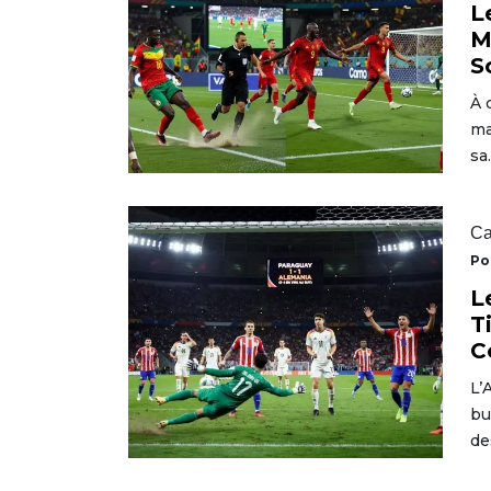
L
M
S
À 
ma
sa
Ca
Po
L
T
C
L’
bu
de