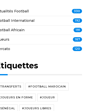
tualités Football
330
otball International
192
otball Africain
191
ueurs
167
rcato
120
tiquettes
#TRANSFERTS
#FOOTBALL MAROCAIN
#JOUEURS EN FORME
#JOUEUR
#SÉNÉGAL
#JOUEURS LIBRES