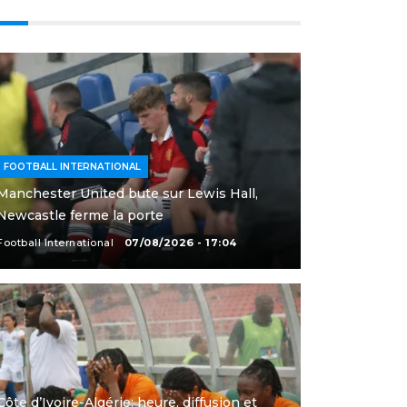
FOOTBALL INTERNATIONAL
Manchester United bute sur Lewis Hall,
Newcastle ferme la porte
Football International
07/08/2026 - 17:04
Côte d’Ivoire-Algérie: heure, diffusion et