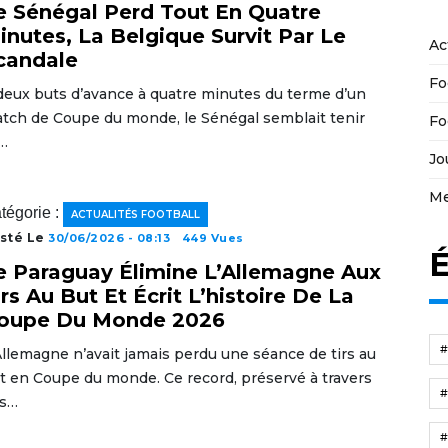
e Sénégal Perd Tout En Quatre
inutes, La Belgique Survit Par Le
Ac
candale
Fo
deux buts d’avance à quatre minutes du terme d’un
tch de Coupe du monde, le Sénégal semblait tenir
Fo
…
Jo
Me
tégorie :
ACTUALITÉS FOOTBALL
sté Le
30/06/2026 - 08:13
449 Vues
É
e Paraguay Élimine L’Allemagne Aux
irs Au But Et Écrit L’histoire De La
oupe Du Monde 2026
Allemagne n’avait jamais perdu une séance de tirs au
t en Coupe du monde. Ce record, préservé à travers
s…