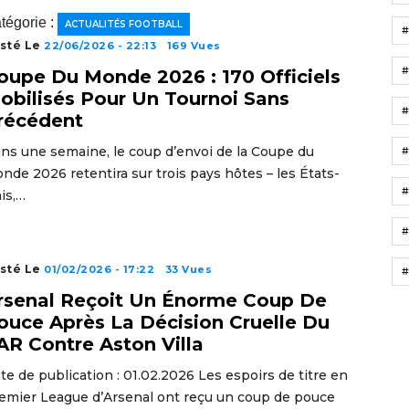
tégorie :
ACTUALITÉS FOOTBALL
sté Le
22/06/2026 - 22:13
169 Vues
oupe Du Monde 2026 : 170 Officiels
obilisés Pour Un Tournoi Sans
récédent
ns une semaine, le coup d’envoi de la Coupe du
nde 2026 retentira sur trois pays hôtes – les États-
is,…
#
sté Le
01/02/2026 - 17:22
33 Vues
#
rsenal Reçoit Un Énorme Coup De
ouce Après La Décision Cruelle Du
AR Contre Aston Villa
te de publication : 01.02.2026 Les espoirs de titre en
emier League d’Arsenal ont reçu un coup de pouce