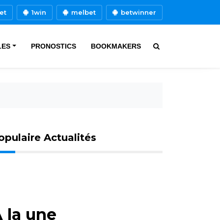
et
1win
melbet
betwinner
LES
PRONOSTICS
BOOKMAKERS
opulaire Actualités
 la une