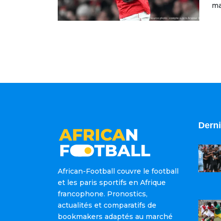
ma
Derni
African-Football couvre le football
et les paris sportifs en Afrique
francophone. Pronostics,
actualités et comparatifs de
bookmakers adaptés au marché