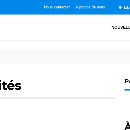
1xb
Nous contacter
À propos de nous
NOUVEL
ités
P
À