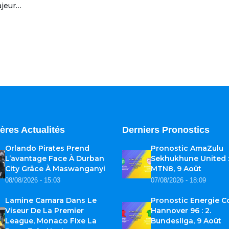
jeur…
ères Actualités
Derniers Pronostics
Orlando Pirates Prend
Pronostic AmaZulu
L’avantage Face À Durban
Sekhukhune United 
City Grâce À Maswanganyi
MTN8, 9 Août
08/08/2026 - 15:03
07/08/2026 - 18:09
Lamine Camara Dans Le
Pronostic Energie C
Viseur De La Premier
Hannover 96 : 2.
League, Monaco Fixe La
Bundesliga, 9 Août