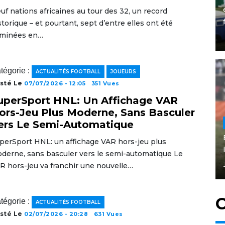
uf nations africaines au tour des 32, un record
storique – et pourtant, sept d’entre elles ont été
iminées en…
tégorie :
ACTUALITÉS FOOTBALL
JOUEURS
sté Le
07/07/2026 - 12:05
351 Vues
uperSport HNL: Un Affichage VAR
ors-Jeu Plus Moderne, Sans Basculer
ers Le Semi-Automatique
perSport HNL: un affichage VAR hors-jeu plus
derne, sans basculer vers le semi-automatique Le
R hors-jeu va franchir une nouvelle…
C
tégorie :
ACTUALITÉS FOOTBALL
sté Le
02/07/2026 - 20:28
631 Vues