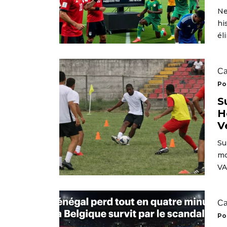
Ne
hi
él
Ca
Po
S
H
V
Su
mo
VA
Ca
Po