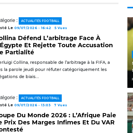
tégorie :
ACTUALITÉS FOOTBALL
sté Le
09/07/2026 - 16:42
5 Vues
ollina Défend L’arbitrage Face À
’Égypte Et Rejette Toute Accusation
e Partialité
erluigi Collina, responsable de l’arbitrage à la FIFA, a
is la parole jeudi pour réfuter catégoriquement les
légations de biais…
tégorie :
ACTUALITÉS FOOTBALL
sté Le
09/07/2026 - 13:03
7 Vues
oupe Du Monde 2026 : L’Afrique Paie
e Prix Des Marges Infimes Et Du VAR
ontesté