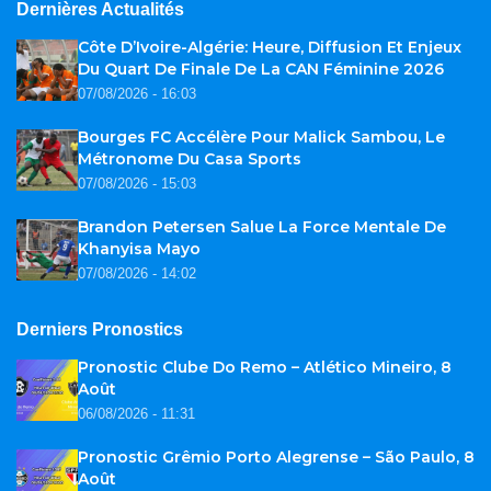
Dernières Actualités
Côte D’Ivoire-Algérie: Heure, Diffusion Et Enjeux
Du Quart De Finale De La CAN Féminine 2026
07/08/2026 - 16:03
Bourges FC Accélère Pour Malick Sambou, Le
Métronome Du Casa Sports
07/08/2026 - 15:03
Brandon Petersen Salue La Force Mentale De
Khanyisa Mayo
07/08/2026 - 14:02
Derniers Pronostics
Pronostic Clube Do Remo – Atlético Mineiro, 8
Août
06/08/2026 - 11:31
Pronostic Grêmio Porto Alegrense – São Paulo, 8
Août