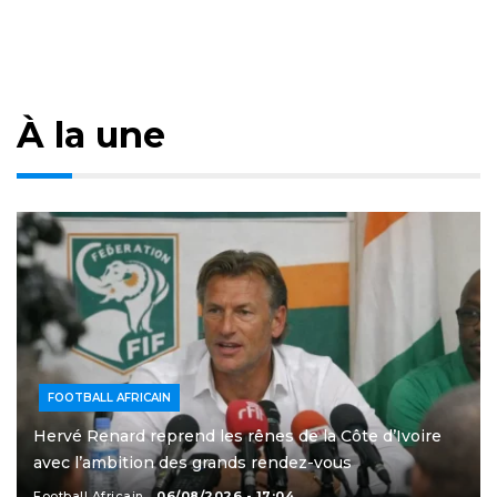
À la une
FOOTBALL AFRICAIN
Hervé Renard reprend les rênes de la Côte d’Ivoire
avec l’ambition des grands rendez-vous
Football Africain
06/08/2026 - 17:04