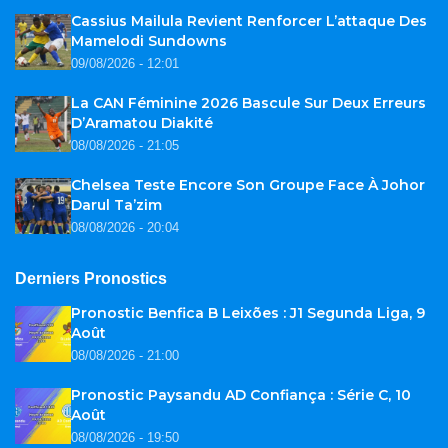
Cassius Mailula Revient Renforcer L’attaque Des
Mamelodi Sundowns
09/08/2026 - 12:01
La CAN Féminine 2026 Bascule Sur Deux Erreurs
D’Aramatou Diakité
08/08/2026 - 21:05
Chelsea Teste Encore Son Groupe Face À Johor
Darul Ta’zim
08/08/2026 - 20:04
Derniers Pronostics
Pronostic Benfica B Leixões : J1 Segunda Liga, 9
Août
08/08/2026 - 21:00
Pronostic Paysandu AD Confiança : Série C, 10
Août
08/08/2026 - 19:50