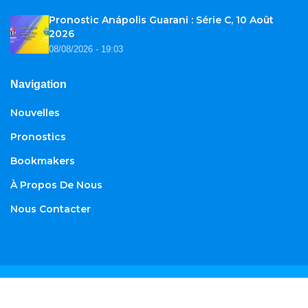
Pronostic Anápolis Guarani : Série C, 10 Août
2026
08/08/2026 - 19:03
Navigation
Nouvelles
Pronostics
Bookmakers
À Propos De Nous
Nous Contacter
© 2026
African-football.com
. Tous droits réservés.