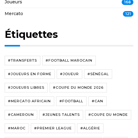
Joueurs
168
Mercato
121
Étiquettes
#TRANSFERTS
#FOOTBALL MAROCAIN
#JOUEURS EN FORME
#JOUEUR
#SÉNÉGAL
#JOUEURS LIBRES
#COUPE DU MONDE 2026
#MERCATO AFRICAIN
#FOOTBALL
#CAN
#CAMEROUN
#JEUNES TALENTS
#COUPE DU MONDE
#MAROC
#PREMIER LEAGUE
#ALGÉRIE