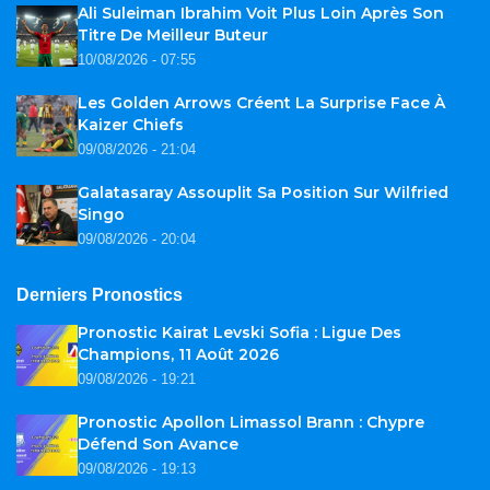
Ali Suleiman Ibrahim Voit Plus Loin Après Son
Titre De Meilleur Buteur
10/08/2026 - 07:55
Les Golden Arrows Créent La Surprise Face À
Kaizer Chiefs
09/08/2026 - 21:04
Galatasaray Assouplit Sa Position Sur Wilfried
Singo
09/08/2026 - 20:04
Derniers Pronostics
Pronostic Kairat Levski Sofia : Ligue Des
Champions, 11 Août 2026
09/08/2026 - 19:21
Pronostic Apollon Limassol Brann : Chypre
Défend Son Avance
09/08/2026 - 19:13