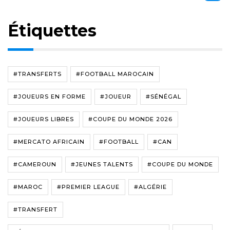
Étiquettes
#TRANSFERTS
#FOOTBALL MAROCAIN
#JOUEURS EN FORME
#JOUEUR
#SÉNÉGAL
#JOUEURS LIBRES
#COUPE DU MONDE 2026
#MERCATO AFRICAIN
#FOOTBALL
#CAN
#CAMEROUN
#JEUNES TALENTS
#COUPE DU MONDE
#MAROC
#PREMIER LEAGUE
#ALGÉRIE
#TRANSFERT