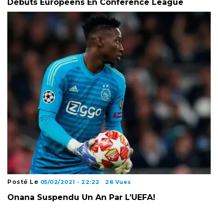
Débuts Européens En Conference League
Posté Le
05/02/2021 - 22:22
26 Vues
Onana Suspendu Un An Par L’UEFA!