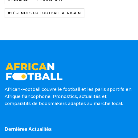
#LÉGENDES DU FOOTBALL AFRICAIN
African-Football couvre le football et les paris sportifs en
Afrique francophone. Pronostics, actualités et
comparatifs de bookmakers adaptés au marché local.
Dernières Actualités