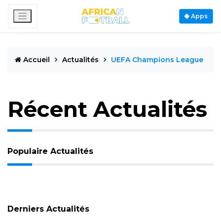
Apps
Accueil
Actualités
UEFA Champions League
Récent Actualités
Populaire Actualités
Derniers Actualités