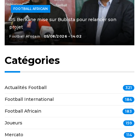
FOOTBALL AFRICAIN
RS Berkane mise sur Bubista pour relancer son
projet
Football Africain
05/08/2026 - 14:02
Catégories
Actualités Football
321
Football International
184
Football Africain
183
Joueurs
159
Mercato
114