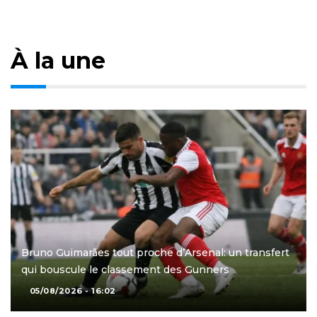
À la une
Bruno Guimarães tout proche d’Arsenal: un transfert
qui bouscule le classement des Gunners
05/08/2026 - 16:02