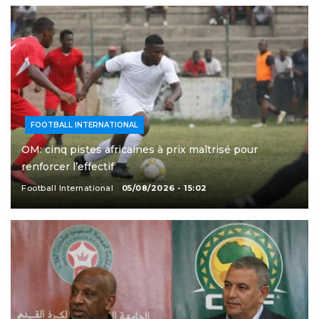
FOOTBALL INTERNATIONAL
OM: cinq pistes africaines à prix maîtrisé pour
renforcer l’effectif
Football International
05/08/2026 - 15:02