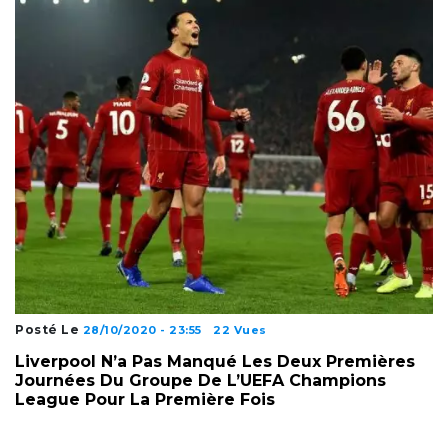
Posté Le
28/10/2020 - 23:55
22 Vues
Liverpool N’a Pas Manqué Les Deux Premières
Journées Du Groupe De L’UEFA Champions
League Pour La Première Fois