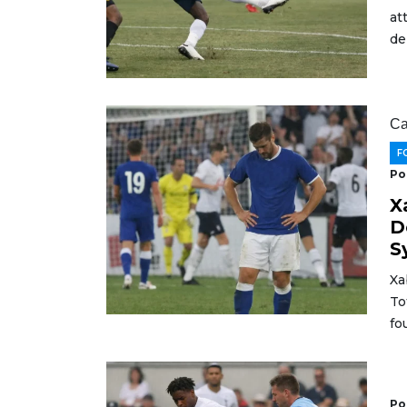
at
de
Ca
F
Po
X
D
S
Xa
To
fo
Po