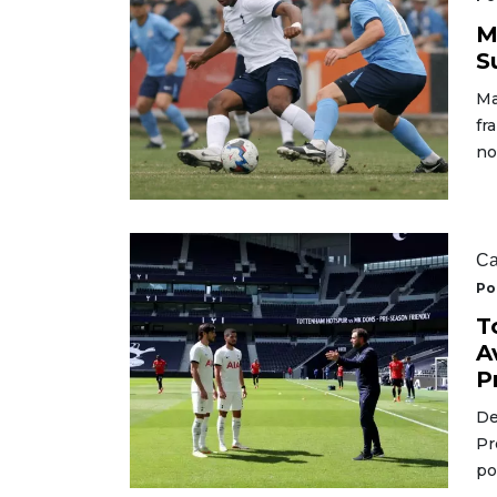
M
S
Ma
fr
no
Ca
Po
T
A
P
De
Pr
po