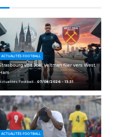
ACTUALITÉS FOOTBALL
Strasbourg voit Joël Veltman filer vers West
Ham
Actualités Football
07/08/2026 - 13:31
ACTUALITÉS FOOTBALL