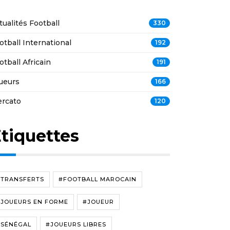
tualités Football
330
otball International
192
otball Africain
191
ueurs
166
rcato
120
tiquettes
#TRANSFERTS
#FOOTBALL MAROCAIN
#JOUEURS EN FORME
#JOUEUR
#SÉNÉGAL
#JOUEURS LIBRES