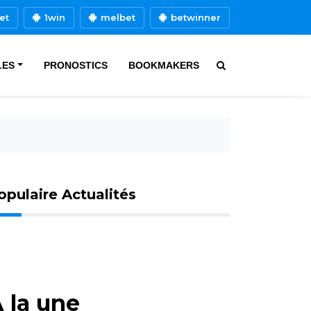
et
1win
melbet
betwinner
LES
PRONOSTICS
BOOKMAKERS
opulaire Actualités
 la une