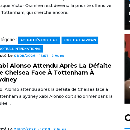
taque Victor Osimhen est devenu la priorité offensive
 Tottenham, qui cherche encore…
tégorie :
ACTUALITÉS FOOTBALL
FOOTBALL AFRICAIN
OOTBALL INTERNATIONAL
sté Le
01/08/2026 - 13:01
2 Vues
abi Alonso Attendu Après La Défaite
e Chelsea Face À Tottenham À
ydney
bi Alonso attendu après la défaite de Chelsea face à
ttenham à Sydney Xabi Alonso doit s’exprimer dans la
ulée…
C
sté Le
29/07/2026 - 12:00
2 Vues