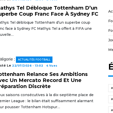
athys Tel Débloque Tottenham D’un
Ac
uperbe Coup Franc Face À Sydney FC
Fo
thys Tel débloque Tottenham d’un superbe coup
anc face à Sydney FC Mathys Tel a offert à FIFA une
Fo
uvelle…
Jo
Me
tégorie :
ACTUALITÉS FOOTBALL
É
sté Le
22/07/2026 - 13:02
4 Vues
ottenham Relance Ses Ambitions
vec Un Mercato Record Et Une
réparation Discrète
ux saisons consécutives à la dix-septième place de
emier League : le bilan était suffisamment alarmant
ur pousser Tottenham Hotspur…