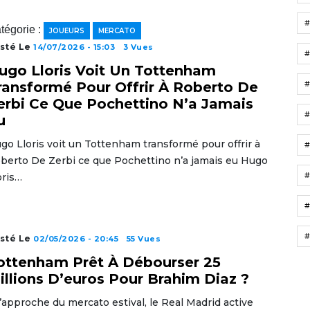
tégorie :
JOUEURS
MERCATO
sté Le
14/07/2026 - 15:03
3 Vues
ugo Lloris Voit Un Tottenham
ransformé Pour Offrir À Roberto De
erbi Ce Que Pochettino N’a Jamais
u
go Lloris voit un Tottenham transformé pour offrir à
berto De Zerbi ce que Pochettino n’a jamais eu Hugo
#
oris…
#
#
sté Le
02/05/2026 - 20:45
55 Vues
ottenham Prêt À Débourser 25
illions D’euros Pour Brahim Diaz ?
l’approche du mercato estival, le Real Madrid active