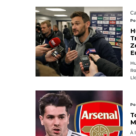
Ca
Po
H
T
Z
E
Hu
Ro
Ll
Po
T
M
À 