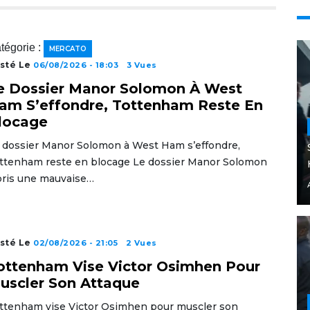
tégorie :
MERCATO
sté Le
06/08/2026 - 18:03
3 Vues
e Dossier Manor Solomon À West
am S’effondre, Tottenham Reste En
locage
 dossier Manor Solomon à West Ham s’effondre,
ttenham reste en blocage Le dossier Manor Solomon
pris une mauvaise…
sté Le
02/08/2026 - 21:05
2 Vues
ottenham Vise Victor Osimhen Pour
uscler Son Attaque
ttenham vise Victor Osimhen pour muscler son