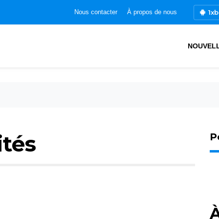
1xb
Nous contacter
À propos de nous
NOUVEL
ités
P
À