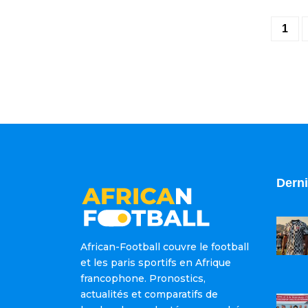
1
Derni
African-Football couvre le football
et les paris sportifs en Afrique
francophone. Pronostics,
actualités et comparatifs de