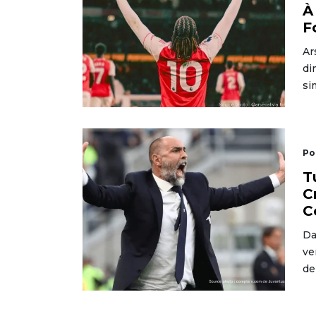
À
F
Ar
di
si
Po
T
C
C
Da
ve
de