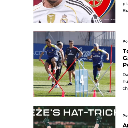
pl
Br
Po
T
G
P
Da
hu
ch
Po
A