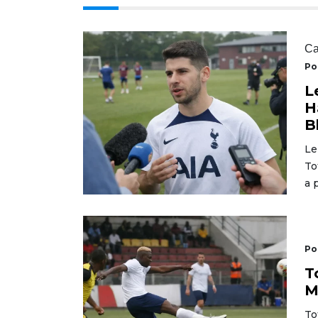
Ca
Po
L
H
B
Le
To
a 
Po
T
M
To