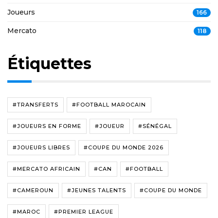
Joueurs
166
Mercato
118
Étiquettes
#TRANSFERTS
#FOOTBALL MAROCAIN
#JOUEURS EN FORME
#JOUEUR
#SÉNÉGAL
#JOUEURS LIBRES
#COUPE DU MONDE 2026
#MERCATO AFRICAIN
#CAN
#FOOTBALL
#CAMEROUN
#JEUNES TALENTS
#COUPE DU MONDE
#MAROC
#PREMIER LEAGUE