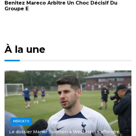
Benitez Mareco Arbitre Un Choc Décisif Du
Groupe E
À la une
MERCATO
Le dossier Manor Solomon à West Ham s’effondre,