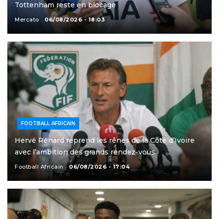
Tottenham reste en blocage
Mercato
06/08/2026 - 18:03
FOOTBALL AFRICAIN
Hervé Renard reprend les rênes de la Côte d’Ivoire
avec l’ambition des grands rendez-vous
Football Africain
06/08/2026 - 17:04