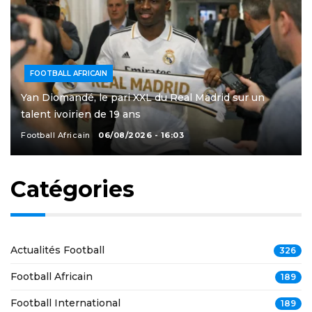
FOOTBALL AFRICAIN
Yan Diomandé, le pari XXL du Real Madrid sur un
talent ivoirien de 19 ans
Football Africain
06/08/2026 - 16:03
Catégories
Actualités Football
326
Football Africain
189
Football International
189