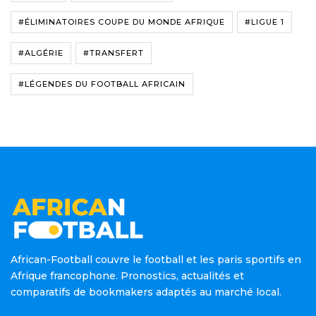
#ÉLIMINATOIRES COUPE DU MONDE AFRIQUE
#LIGUE 1
#ALGÉRIE
#TRANSFERT
#LÉGENDES DU FOOTBALL AFRICAIN
African-Football couvre le football et les paris sportifs en
Afrique francophone. Pronostics, actualités et
comparatifs de bookmakers adaptés au marché local.