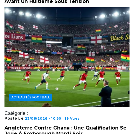
Avant Un Huitième Sous Tension
ACTUALITÉS FOOTBALL
Catégorie :
Posté Le
23/06/2026 - 10:30
19 Vues
Angleterre Contre Ghana : Une Qualification Se
Joue À Foxborough Mardi Soir