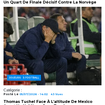
Un Quart De Finale Décisif Contre La Norvège
ACTUALITÉS FOOTBALL
JOUEURS
Catégorie :
Posté Le
05/07/2026 - 14:02
43 Vues
Thomas Tuchel Face À L’altitude De Mexico