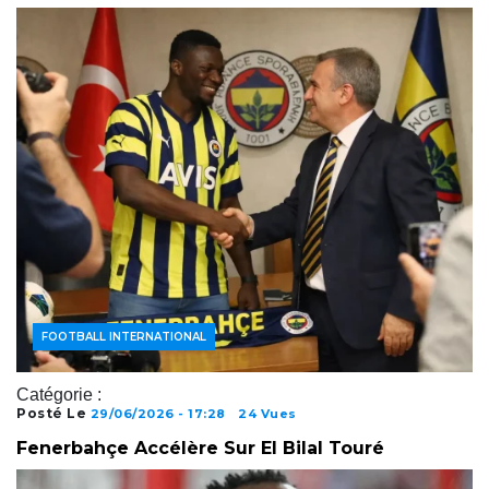
ACTUALITÉS FOOTBALL
FOOTBALL AFRICAIN
FOOTBALL INTERNATIONAL
Catégorie :
Posté Le
29/06/2026 - 17:28
24 Vues
Fenerbahçe Accélère Sur El Bilal Touré