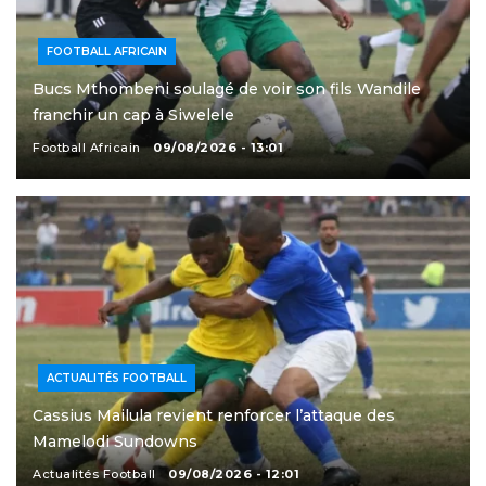
FOOTBALL AFRICAIN
Bucs Mthombeni soulagé de voir son fils Wandile
franchir un cap à Siwelele
Football Africain
09/08/2026 - 13:01
ACTUALITÉS FOOTBALL
Cassius Mailula revient renforcer l’attaque des
Mamelodi Sundowns
Actualités Football
09/08/2026 - 12:01