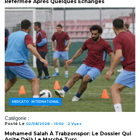
Refermée Après Quelques Échanges
FOOTBALL INTERNATIONAL
MERCATO
Catégorie :
Posté Le
02/08/2026 - 15:02
2 Vues
Mohamed Salah À Trabzonspor: Le Dossier Qui
Agite Déjà Le Marché Turc