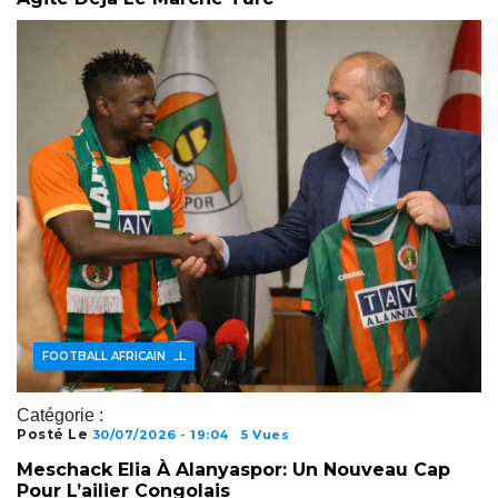
ACTUALITÉS FOOTBALL
FOOTBALL AFRICAIN
Catégorie :
Posté Le
30/07/2026 - 19:04
5 Vues
Meschack Elia À Alanyaspor: Un Nouveau Cap
Pour L’ailier Congolais