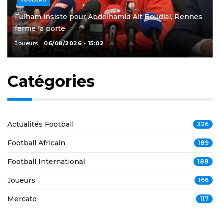
Fulham insiste pour Abdelhamid Ait Boudlal, Rennes
ferme la porte
Joueurs
06/08/2026 - 15:02
Catégories
Actualités Football
326
Football Africain
189
Football International
188
Joueurs
166
Mercato
117