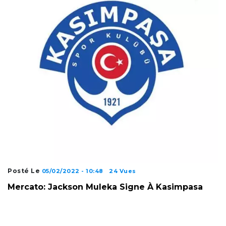
Posté Le
05/02/2022 - 10:48
24 Vues
Mercato: Jackson Muleka Signe À Kasimpasa