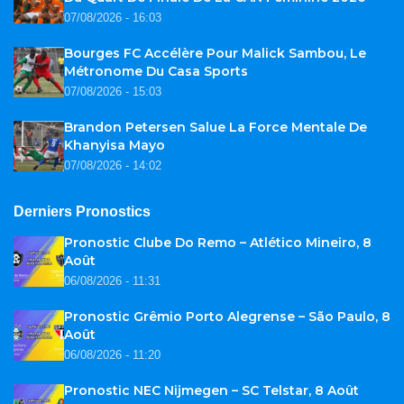
07/08/2026 - 16:03
Bourges FC Accélère Pour Malick Sambou, Le
Métronome Du Casa Sports
07/08/2026 - 15:03
Brandon Petersen Salue La Force Mentale De
Khanyisa Mayo
07/08/2026 - 14:02
Derniers Pronostics
Pronostic Clube Do Remo – Atlético Mineiro, 8
Août
06/08/2026 - 11:31
Pronostic Grêmio Porto Alegrense – São Paulo, 8
Août
06/08/2026 - 11:20
Pronostic NEC Nijmegen – SC Telstar, 8 Août