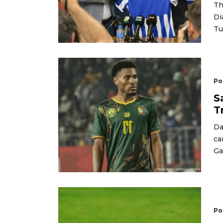
Th
Di
Tu
Po
S
T
Da
ca
Ga
Po