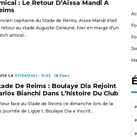
mical : Le Retour D’Aïssa Mandi À
eims
Ac
ancien capitaine du Stade de Reims, Aïssa Mandi était
Fo
 retour au stade Auguste-Delaune, hier en marge d’un
tch amical…
Fo
Jo
Me
sté Le
07/04/2021 - 11:03
18 Vues
É
tade De Reims : Boulaye Dia Rejoint
arlos Bianchi Dans L’histoire Du Club
teur face au Stade de Reims ce dimanche lors de la
e journée de Ligue 1, Boulaye Dia a inscrit…