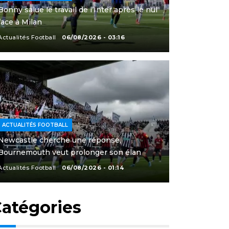
Bonny salue le travail de l’Inter après le nul
face à Milan
Actualités Football
06/08/2026 - 03:16
ACTUALITÉS FOOTBALL
Newcastle cherche une réponse,
Bournemouth veut prolonger son élan
Actualités Football
06/08/2026 - 01:14
atégories