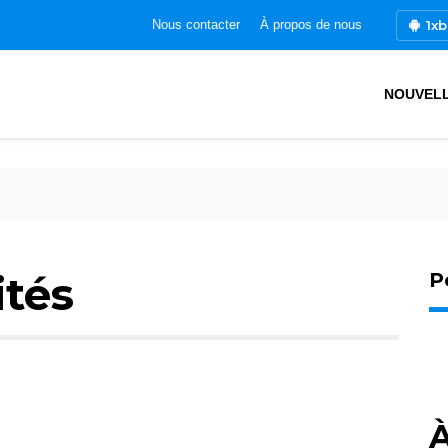
1xb
Nous contacter
À propos de nous
NOUVEL
ités
P
À