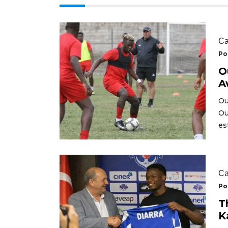
Ca
Po
O
A
Ou
Ou
es
Ca
Po
T
K