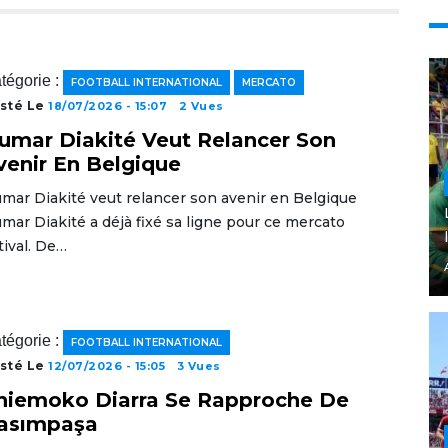
tégorie :
FOOTBALL INTERNATIONAL
MERCATO
sté Le
18/07/2026 - 15:07
2 Vues
umar Diakité Veut Relancer Son
venir En Belgique
mar Diakité veut relancer son avenir en Belgique
mar Diakité a déjà fixé sa ligne pour ce mercato
tival. De…
tégorie :
FOOTBALL INTERNATIONAL
sté Le
12/07/2026 - 15:05
3 Vues
hiemoko Diarra Se Rapproche De
asımpaşa