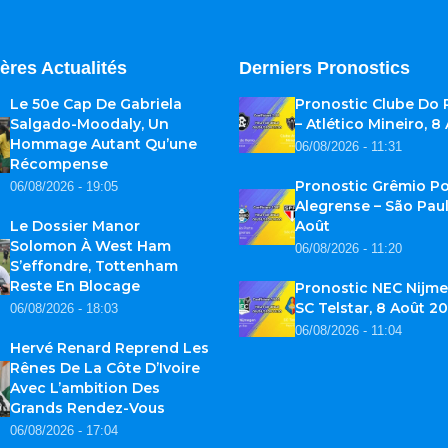
ères Actualités
Derniers Pronostics
Le 50e Cap De Gabriela
Pronostic Clube Do
Salgado-Moodaly, Un
– Atlético Mineiro, 8
Hommage Autant Qu’une
06/08/2026 - 11:31
Récompense
Pronostic Grêmio Po
06/08/2026 - 19:05
Alegrense – São Paul
Le Dossier Manor
Août
Solomon À West Ham
06/08/2026 - 11:20
S’effondre, Tottenham
Reste En Blocage
Pronostic NEC Nijme
SC Telstar, 8 Août 2
06/08/2026 - 18:03
06/08/2026 - 11:04
Hervé Renard Reprend Les
Rênes De La Côte D’Ivoire
Avec L’ambition Des
Grands Rendez-Vous
06/08/2026 - 17:04