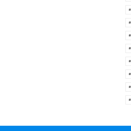
#
#
#