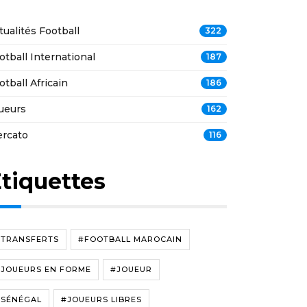
tualités Football
322
otball International
187
otball Africain
186
ueurs
162
rcato
116
tiquettes
#TRANSFERTS
#FOOTBALL MAROCAIN
#JOUEURS EN FORME
#JOUEUR
#SÉNÉGAL
#JOUEURS LIBRES