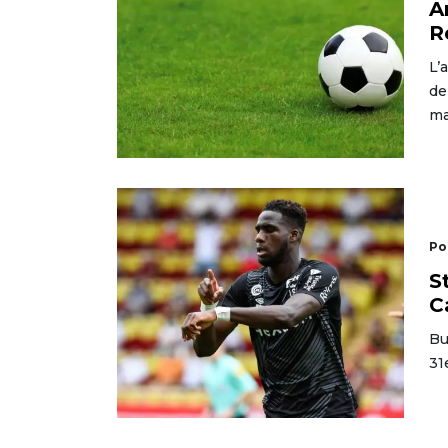
A
R
L’
de
ma
Po
S
C
Bu
31