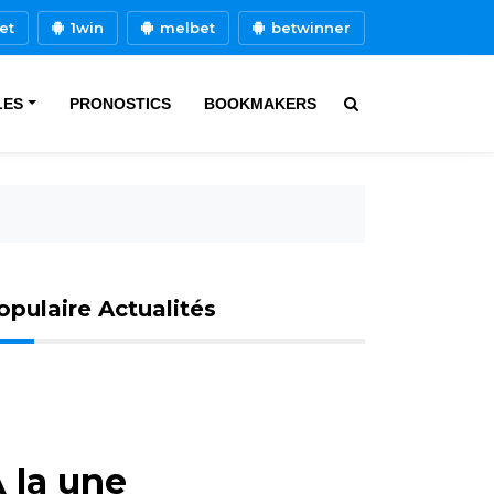
et
1win
melbet
betwinner
LES
PRONOSTICS
BOOKMAKERS
opulaire Actualités
 la une