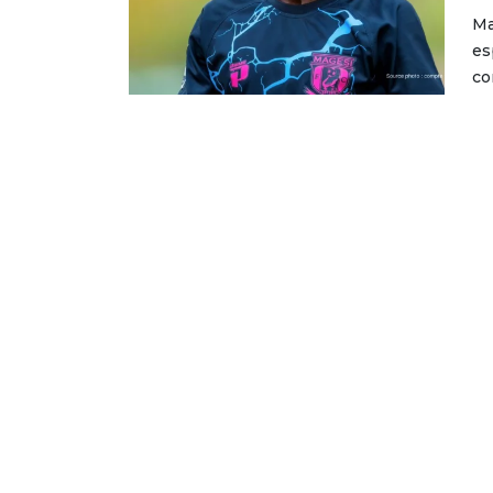
Ma
es
co