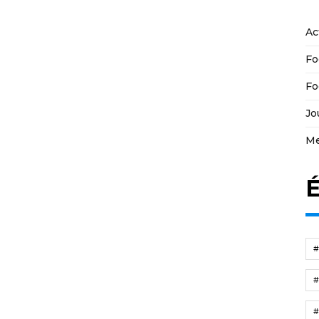
Ac
Fo
Fo
Jo
Me
É