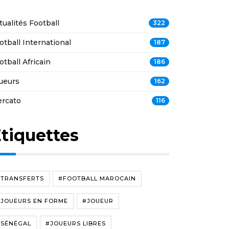
tualités Football
322
otball International
187
otball Africain
186
ueurs
162
rcato
116
tiquettes
#TRANSFERTS
#FOOTBALL MAROCAIN
#JOUEURS EN FORME
#JOUEUR
#SÉNÉGAL
#JOUEURS LIBRES