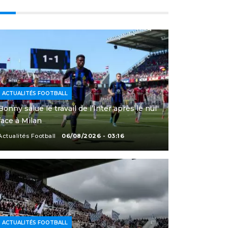
ACTUALITÉS FOOTBALL
Bonny salue le travail de l’Inter après le nul
face à Milan
Actualités Football
06/08/2026 - 03:16
ACTUALITÉS FOOTBALL