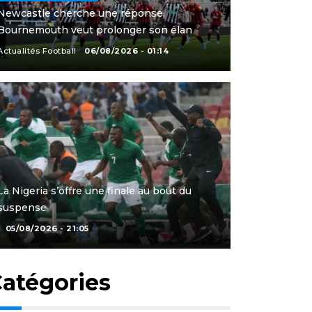
Newcastle cherche une réponse,
Bournemouth veut prolonger son élan
Actualités Football
06/08/2026 - 01:14
La Nigeria s’offre une finale au bout du
suspense
05/08/2026 - 21:05
atégories