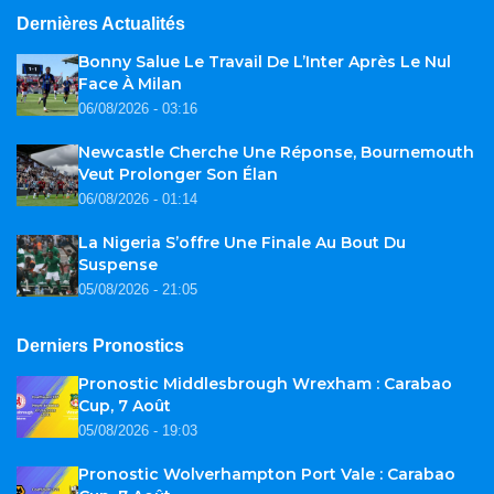
Dernières Actualités
Bonny Salue Le Travail De L’Inter Après Le Nul
Face À Milan
06/08/2026 - 03:16
Newcastle Cherche Une Réponse, Bournemouth
Veut Prolonger Son Élan
06/08/2026 - 01:14
La Nigeria S’offre Une Finale Au Bout Du
Suspense
05/08/2026 - 21:05
Derniers Pronostics
Pronostic Middlesbrough Wrexham : Carabao
Cup, 7 Août
05/08/2026 - 19:03
Pronostic Wolverhampton Port Vale : Carabao