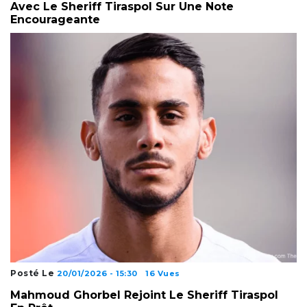
Avec Le Sheriff Tiraspol Sur Une Note
Encourageante
Posté Le
20/01/2026 - 15:30
16 Vues
Mahmoud Ghorbel Rejoint Le Sheriff Tiraspol