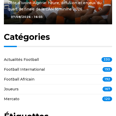
Côte d’Ivoire-Algérie: heure, diffusion et enjeux du
quart de finale de la CAN féminine 2026
07/08/2026 - 16:03
Catégories
Actualités Football
330
Football International
193
Football Africain
192
Joueurs
167
Mercato
120