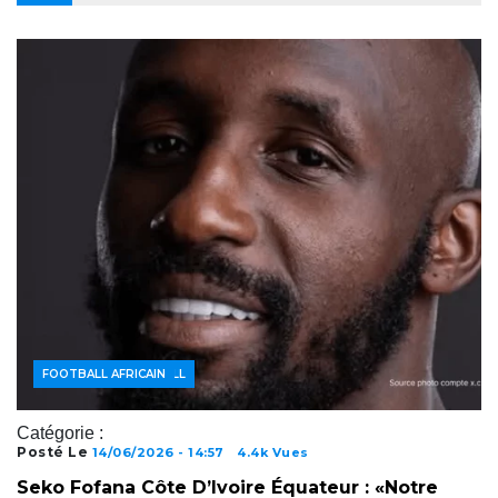
ACTUALITÉS FOOTBALL
FOOTBALL AFRICAIN
Catégorie :
Posté Le
14/06/2026 - 14:57
4.4k Vues
Seko Fofana Côte D’Ivoire Équateur : «Notre