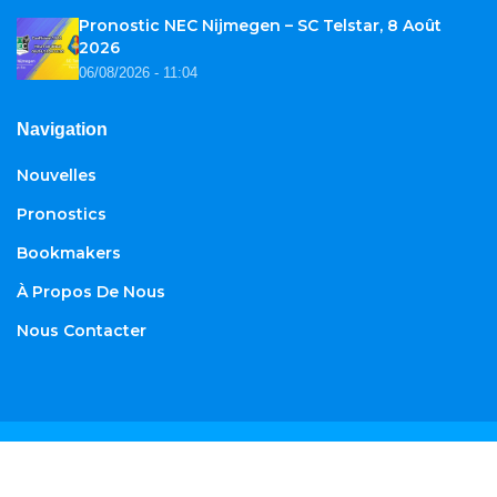
Pronostic NEC Nijmegen – SC Telstar, 8 Août
2026
06/08/2026 - 11:04
Navigation
Nouvelles
Pronostics
Bookmakers
À Propos De Nous
Nous Contacter
© 2026
African-football.com
. Tous droits réservés.