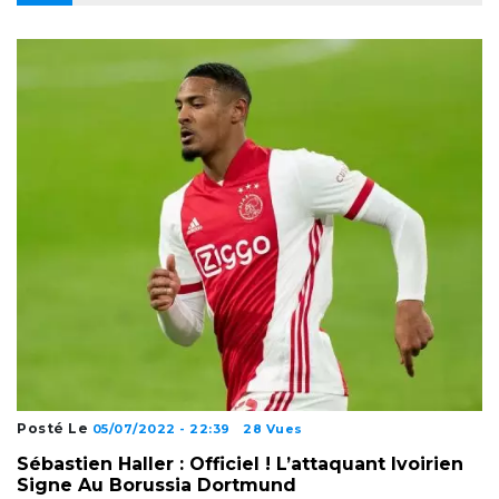
Posté Le
05/07/2022 - 22:39
28 Vues
Sébastien Haller : Officiel ! L’attaquant Ivoirien
Signe Au Borussia Dortmund