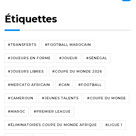
Étiquettes
#TRANSFERTS
#FOOTBALL MAROCAIN
#JOUEURS EN FORME
#JOUEUR
#SÉNÉGAL
#JOUEURS LIBRES
#COUPE DU MONDE 2026
#MERCATO AFRICAIN
#CAN
#FOOTBALL
#CAMEROUN
#JEUNES TALENTS
#COUPE DU MONDE
#MAROC
#PREMIER LEAGUE
#ÉLIMINATOIRES COUPE DU MONDE AFRIQUE
#LIGUE 1