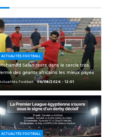
ACTUALITÉS FOOTBALL
Mohamed Salah reste dans le cercle très
fermé des géants africains les mieux payés
Actualités Football
06/08/2026 - 12:01
ACTUALITÉS FOOTBALL