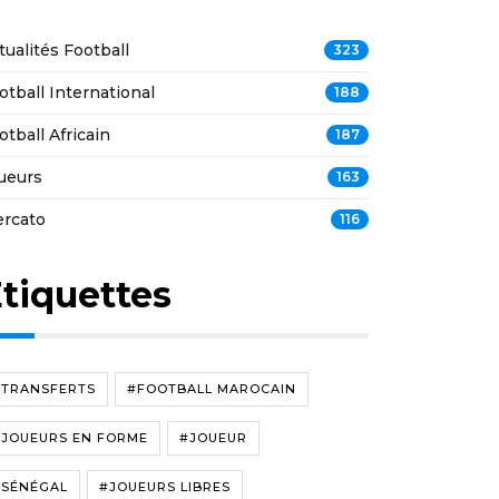
tualités Football
323
otball International
188
otball Africain
187
ueurs
163
rcato
116
tiquettes
#TRANSFERTS
#FOOTBALL MAROCAIN
#JOUEURS EN FORME
#JOUEUR
#SÉNÉGAL
#JOUEURS LIBRES