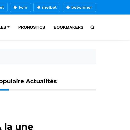
et
1win
melbet
betwinner
LES
PRONOSTICS
BOOKMAKERS
opulaire Actualités
 la une