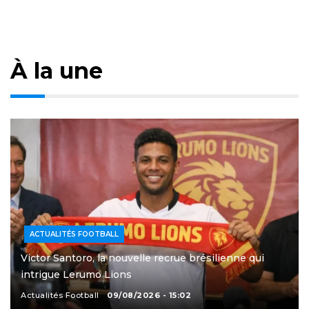
À la une
ACTUALITÉS FOOTBALL
Victor Santoro, la nouvelle recrue brésilienne qui
intrigue Lerumo Lions
Actualités Football
09/08/2026 - 15:02