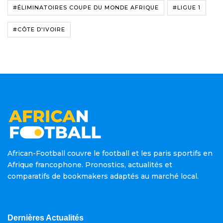
#ÉLIMINATOIRES COUPE DU MONDE AFRIQUE
#LIGUE 1
#CÔTE D'IVOIRE
African-Football couvre le football et les paris sportifs en
Afrique francophone. Pronostics, actualités et
comparatifs de bookmakers adaptés au marché local.
Dernières Actualités