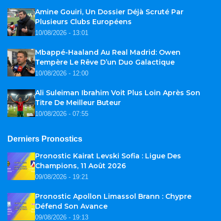
Amine Gouiri, Un Dossier Déjà Scruté Par
Plusieurs Clubs Européens
10/08/2026 - 13:01
Mbappé-Haaland Au Real Madrid: Owen
Tempère Le Rêve D’un Duo Galactique
10/08/2026 - 12:00
Ali Suleiman Ibrahim Voit Plus Loin Après Son
Titre De Meilleur Buteur
10/08/2026 - 07:55
Derniers Pronostics
Pronostic Kairat Levski Sofia : Ligue Des
Champions, 11 Août 2026
09/08/2026 - 19:21
Pronostic Apollon Limassol Brann : Chypre
Défend Son Avance
09/08/2026 - 19:13