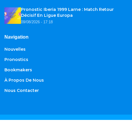
Pronostic Iberia 1999 Larne : Match Retour
Décisif En Ligue Europa
09/08/2026 - 17:18
Navigation
Nouvelles
Pronostics
Bookmakers
À Propos De Nous
Nous Contacter
© 2026
African-football.com
. Tous droits réservés.