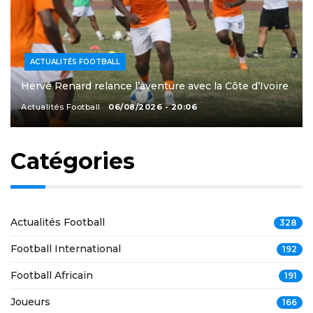
ACTUALITÉS FOOTBALL
Hervé Renard relance l’aventure avec la Côte d’Ivoire
Actualités Football
06/08/2026 - 20:06
Catégories
Actualités Football
328
Football International
192
Football Africain
191
Joueurs
166