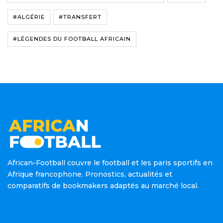
#ALGÉRIE
#TRANSFERT
#LÉGENDES DU FOOTBALL AFRICAIN
African-Football couvre le football et les paris sportifs en
Afrique francophone. Pronostics, actualités et
comparatifs de bookmakers adaptés au marché local.