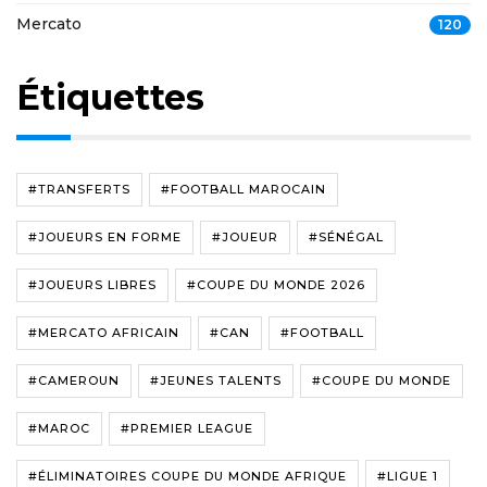
Mercato
120
Étiquettes
#TRANSFERTS
#FOOTBALL MAROCAIN
#JOUEURS EN FORME
#JOUEUR
#SÉNÉGAL
#JOUEURS LIBRES
#COUPE DU MONDE 2026
#MERCATO AFRICAIN
#CAN
#FOOTBALL
#CAMEROUN
#JEUNES TALENTS
#COUPE DU MONDE
#MAROC
#PREMIER LEAGUE
#ÉLIMINATOIRES COUPE DU MONDE AFRIQUE
#LIGUE 1