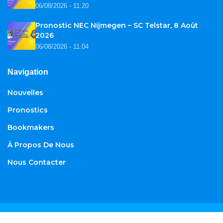
06/08/2026 - 11:20
Pronostic NEC Nijmegen – SC Telstar, 8 Août
2026
06/08/2026 - 11:04
Navigation
Nouvelles
Pronostics
Bookmakers
À Propos De Nous
Nous Contacter