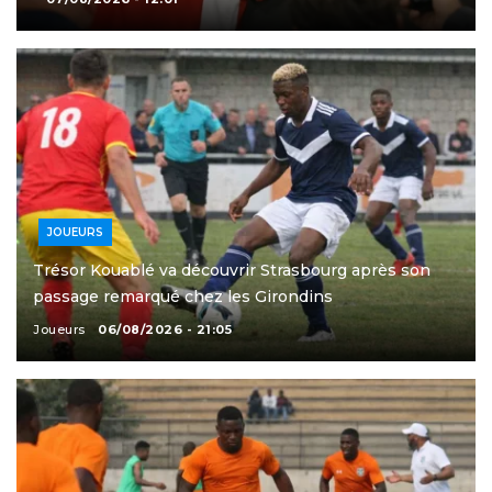
JOUEURS
Trésor Kouablé va découvrir Strasbourg après son
passage remarqué chez les Girondins
Joueurs
06/08/2026 - 21:05