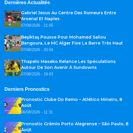
Dernières Actualités
Gabriel Jesus Au Centre Des Rumeurs Entre
Arsenal Et Naples
07/08/2026 - 21:05
Beşiktaş Pousse Pour Mohamed Saliou
Bangoura, Le MC Alger Fixe La Barre Très Haut
07/08/2026 - 20:04
Thapelo Maseko Relance Les Spéculations
Autour De Son Avenir À Sundowns
07/08/2026 - 19:03
Derniers Pronostics
Pronostic Clube Do Remo – Atlético Mineiro, 8
Août
06/08/2026 - 11:31
Pronostic Grêmio Porto Alegrense – São Paulo, 8
Août