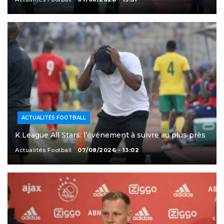
ACTUALITÉS FOOTBALL
K League All Stars: l’événement à suivre au plus près
Actualités Football
07/08/2026 - 13:02