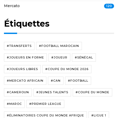
Mercato
120
Étiquettes
#TRANSFERTS
#FOOTBALL MAROCAIN
#JOUEURS EN FORME
#JOUEUR
#SÉNÉGAL
#JOUEURS LIBRES
#COUPE DU MONDE 2026
#MERCATO AFRICAIN
#CAN
#FOOTBALL
#CAMEROUN
#JEUNES TALENTS
#COUPE DU MONDE
#MAROC
#PREMIER LEAGUE
#ÉLIMINATOIRES COUPE DU MONDE AFRIQUE
#LIGUE 1