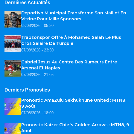
Dernières Actualités
Deportivo Municipal Transforme Son Maillot En
Vitrine Pour Mille Sponsors
08/08/2026 - 05:30
Trabzonspor Offre À Mohamed Salah Le Plus
Gros Salaire De Turquie
07/08/2026 - 23:30
Gabriel Jesus Au Centre Des Rumeurs Entre
Arsenal Et Naples
07/08/2026 - 21:05
Derniers Pronostics
Pronostic AmaZulu Sekhukhune United : MTN8,
9 Août
07/08/2026 - 18:09
Pronostic Kaizer Chiefs Golden Arrows : MTN8, 9
Août