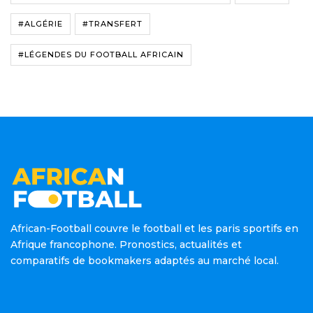
#ALGÉRIE
#TRANSFERT
#LÉGENDES DU FOOTBALL AFRICAIN
African-Football couvre le football et les paris sportifs en
Afrique francophone. Pronostics, actualités et
comparatifs de bookmakers adaptés au marché local.