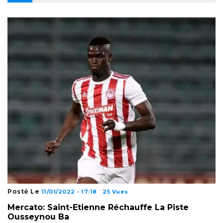
Posté Le
11/01/2022 - 17:18
25 Vues
Mercato: Saint-Etienne Réchauffe La Piste
Ousseynou Ba