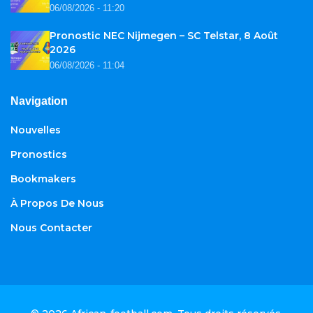
06/08/2026 - 11:20
Pronostic NEC Nijmegen – SC Telstar, 8 Août
2026
06/08/2026 - 11:04
Navigation
Nouvelles
Pronostics
Bookmakers
À Propos De Nous
Nous Contacter