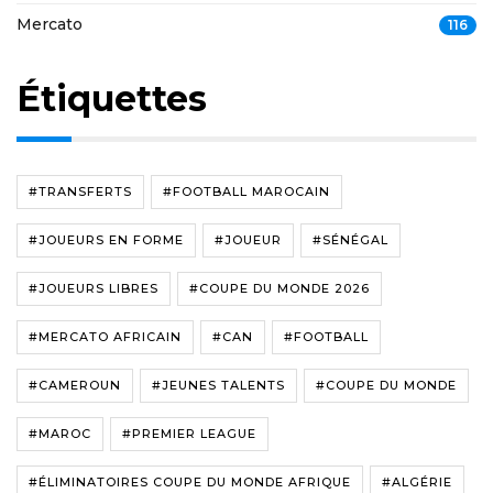
Mercato
116
Étiquettes
#TRANSFERTS
#FOOTBALL MAROCAIN
#JOUEURS EN FORME
#JOUEUR
#SÉNÉGAL
#JOUEURS LIBRES
#COUPE DU MONDE 2026
#MERCATO AFRICAIN
#CAN
#FOOTBALL
#CAMEROUN
#JEUNES TALENTS
#COUPE DU MONDE
#MAROC
#PREMIER LEAGUE
#ÉLIMINATOIRES COUPE DU MONDE AFRIQUE
#ALGÉRIE