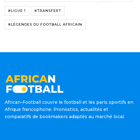
#LIGUE 1
#TRANSFERT
#LÉGENDES DU FOOTBALL AFRICAIN
African-Football couvre le football et les paris sportifs en
Afrique francophone. Pronostics, actualités et
comparatifs de bookmakers adaptés au marché local.