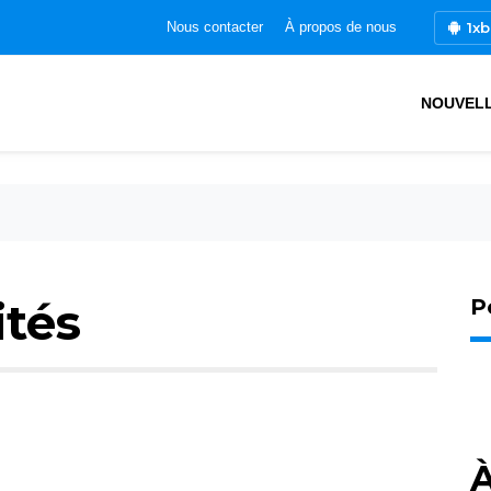
1xb
Nous contacter
À propos de nous
NOUVEL
ités
P
À