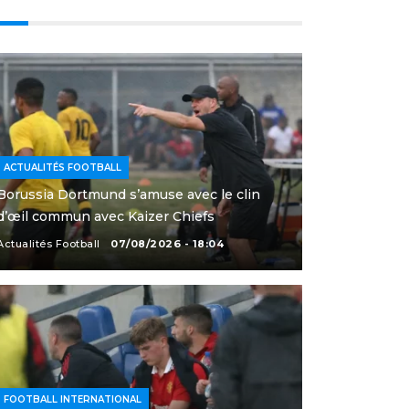
ACTUALITÉS FOOTBALL
Borussia Dortmund s’amuse avec le clin
d’œil commun avec Kaizer Chiefs
Actualités Football
07/08/2026 - 18:04
FOOTBALL INTERNATIONAL