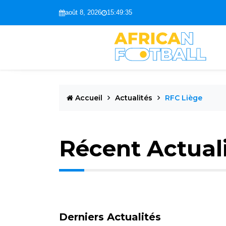
août 8, 2026
15:49:36
Accueil
Actualités
RFC Liège
Récent Actual
Derniers Actualités