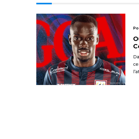
Po
O
C
Da
ce
l’