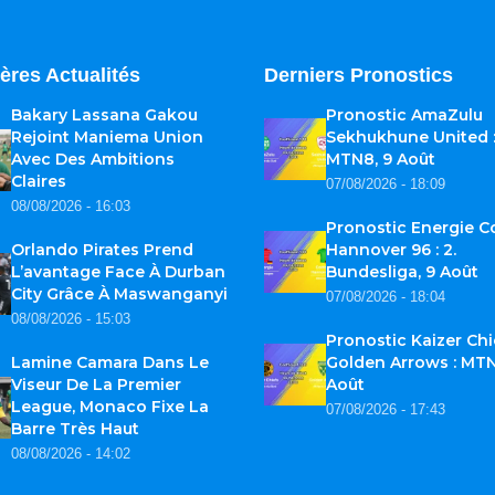
ères Actualités
Derniers Pronostics
Bakary Lassana Gakou
Pronostic AmaZulu
Rejoint Maniema Union
Sekhukhune United 
Avec Des Ambitions
MTN8, 9 Août
Claires
07/08/2026 - 18:09
08/08/2026 - 16:03
Pronostic Energie C
Orlando Pirates Prend
Hannover 96 : 2.
L’avantage Face À Durban
Bundesliga, 9 Août
City Grâce À Maswanganyi
07/08/2026 - 18:04
08/08/2026 - 15:03
Pronostic Kaizer Chi
Lamine Camara Dans Le
Golden Arrows : MTN
Viseur De La Premier
Août
League, Monaco Fixe La
07/08/2026 - 17:43
Barre Très Haut
08/08/2026 - 14:02