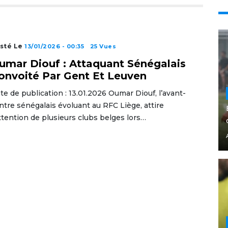
sté Le
13/01/2026 - 00:35
25 Vues
umar Diouf : Attaquant Sénégalais
onvoité Par Gent Et Leuven
te de publication : 13.01.2026 Oumar Diouf, l’avant-
ntre sénégalais évoluant au RFC Liège, attire
attention de plusieurs clubs belges lors…