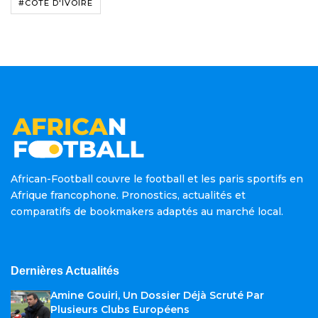
#CÔTE D'IVOIRE
African-Football couvre le football et les paris sportifs en
Afrique francophone. Pronostics, actualités et
comparatifs de bookmakers adaptés au marché local.
Dernières Actualités
Amine Gouiri, Un Dossier Déjà Scruté Par
Plusieurs Clubs Européens