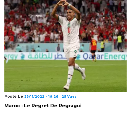
Posté Le
23/11/2022 - 19:26
25 Vues
Maroc : Le Regret De Regragui