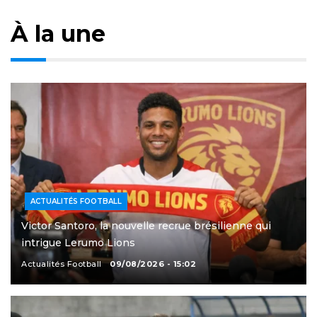
À la une
ACTUALITÉS FOOTBALL
Victor Santoro, la nouvelle recrue brésilienne qui
intrigue Lerumo Lions
Actualités Football
09/08/2026 - 15:02