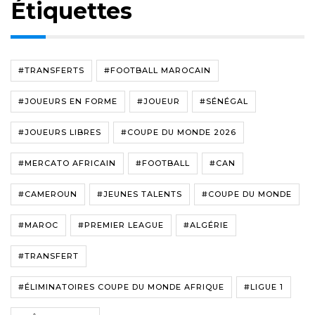
Étiquettes
#TRANSFERTS
#FOOTBALL MAROCAIN
#JOUEURS EN FORME
#JOUEUR
#SÉNÉGAL
#JOUEURS LIBRES
#COUPE DU MONDE 2026
#MERCATO AFRICAIN
#FOOTBALL
#CAN
#CAMEROUN
#JEUNES TALENTS
#COUPE DU MONDE
#MAROC
#PREMIER LEAGUE
#ALGÉRIE
#TRANSFERT
#ÉLIMINATOIRES COUPE DU MONDE AFRIQUE
#LIGUE 1