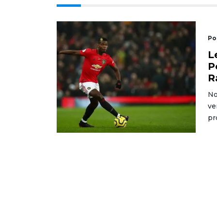
Po
L
P
R
No
ve
pr