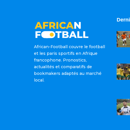
Derni
African-Football couvre le football
et les paris sportifs en Afrique
francophone. Pronostics,
actualités et comparatifs de
bookmakers adaptés au marché
local.