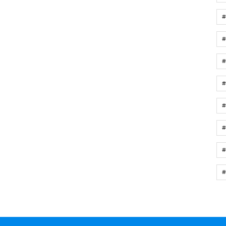
#
#
#