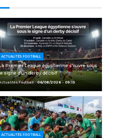
ACTUALITÉS FOOTBALL
La Premier League égyptienne s’ouvre sous
le signe d’un derby décisif
Actualités Football
06/08/2026 - 09:15
ACTUALITÉS FOOTBALL