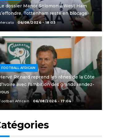
Le dossier Manor Solomon à West Ham
s’effondre, Tottenham reste en blocage
Mercato
06/08/2026 - 18:03
FOOTBALL AFRICAIN
Hervé Renard reprend les rênes de la Côte
d’Ivoire avec l’ambition des grands rendez-
vous
Football Africain
06/08/2026 - 17:04
atégories