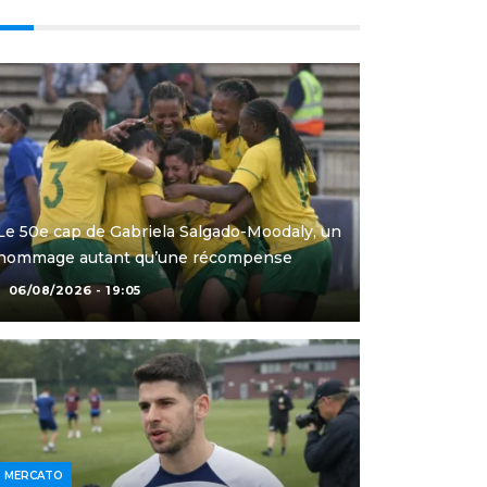
Le 50e cap de Gabriela Salgado-Moodaly, un
hommage autant qu’une récompense
06/08/2026 - 19:05
MERCATO