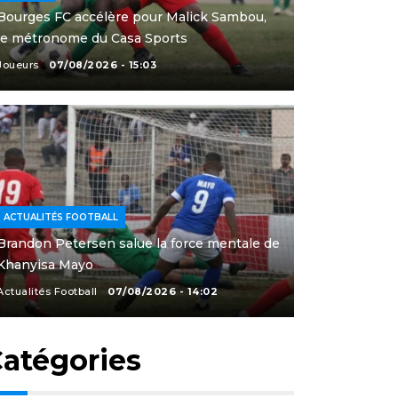
Bourges FC accélère pour Malick Sambou,
le métronome du Casa Sports
Joueurs
07/08/2026 - 15:03
ACTUALITÉS FOOTBALL
Brandon Petersen salue la force mentale de
Khanyisa Mayo
Actualités Football
07/08/2026 - 14:02
atégories