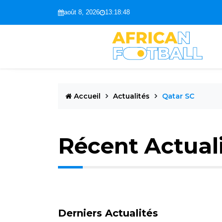
août 8, 2026
13:18:49
Accueil
Actualités
Qatar SC
Récent Actual
Derniers Actualités