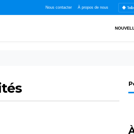
1xb
Nous contacter
À propos de nous
NOUVEL
ités
P
À