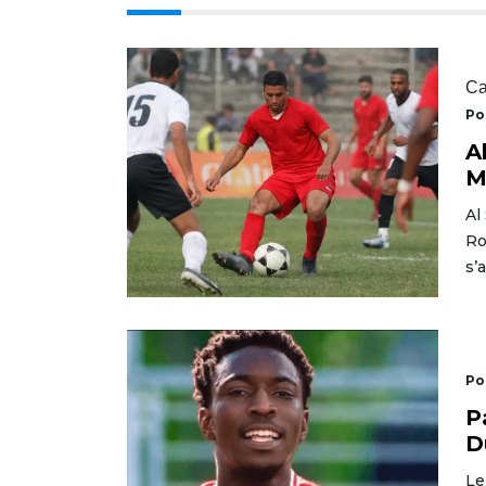
Ca
Po
A
M
Al
Ro
s’
Po
P
D
Le