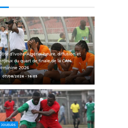
Côte d’Ivoire-Algérie: heure, diffusion et
enjeux du quart de finale de la CAN
féminine 2026
07/08/2026 - 16:03
JOUEURS