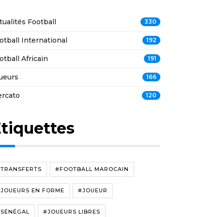
tualités Football
330
otball International
192
otball Africain
191
ueurs
166
rcato
120
tiquettes
#TRANSFERTS
#FOOTBALL MAROCAIN
#JOUEURS EN FORME
#JOUEUR
#SÉNÉGAL
#JOUEURS LIBRES