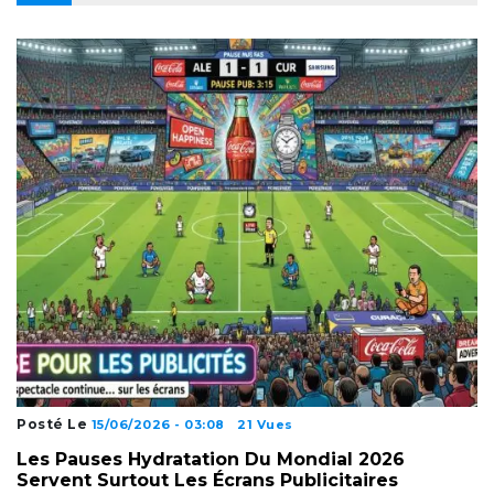
Posté Le
15/06/2026 - 03:08
21 Vues
Les Pauses Hydratation Du Mondial 2026
Servent Surtout Les Écrans Publicitaires