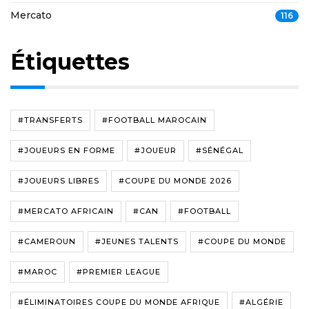
Mercato
116
Étiquettes
#TRANSFERTS
#FOOTBALL MAROCAIN
#JOUEURS EN FORME
#JOUEUR
#SÉNÉGAL
#JOUEURS LIBRES
#COUPE DU MONDE 2026
#MERCATO AFRICAIN
#CAN
#FOOTBALL
#CAMEROUN
#JEUNES TALENTS
#COUPE DU MONDE
#MAROC
#PREMIER LEAGUE
#ÉLIMINATOIRES COUPE DU MONDE AFRIQUE
#ALGÉRIE