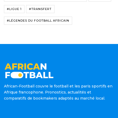
#LIGUE 1
#TRANSFERT
#LÉGENDES DU FOOTBALL AFRICAIN
African-Football couvre le football et les paris sportifs en
Afrique francophone. Pronostics, actualités et
comparatifs de bookmakers adaptés au marché local.