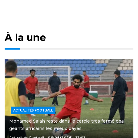
À la une
ACTUALITÉS FOOTBALL
Mohamed Salah reste dans le cercle très fermé des
géants africains les mieux payés
Actualités Football
06/08/2026 - 12:01