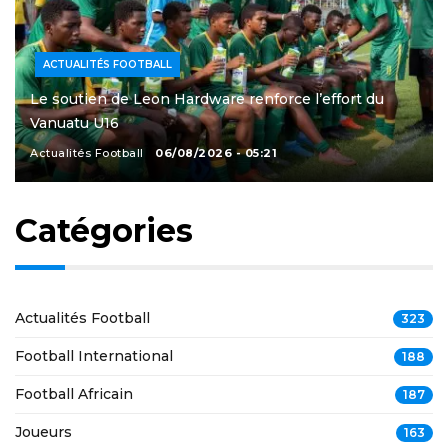
ACTUALITÉS FOOTBALL
Le soutien de Leon Hardware renforce l’effort du
Vanuatu U16
Actualités Football
06/08/2026 - 05:21
Catégories
Actualités Football
323
Football International
188
Football Africain
187
Joueurs
163