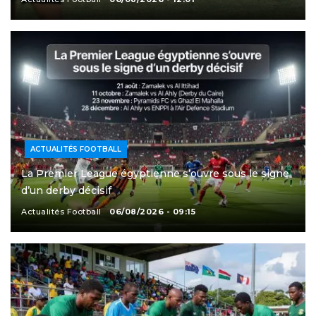
ACTUALITÉS FOOTBALL
La Premier League égyptienne s’ouvre sous le signe
d’un derby décisif
Actualités Football
06/08/2026 - 09:15