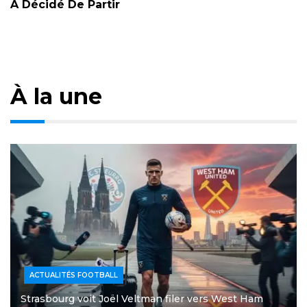
A Décidé De Partir
À la une
ACTUALITÉS FOOTBALL
Strasbourg voit Joël Veltman filer vers West Ham