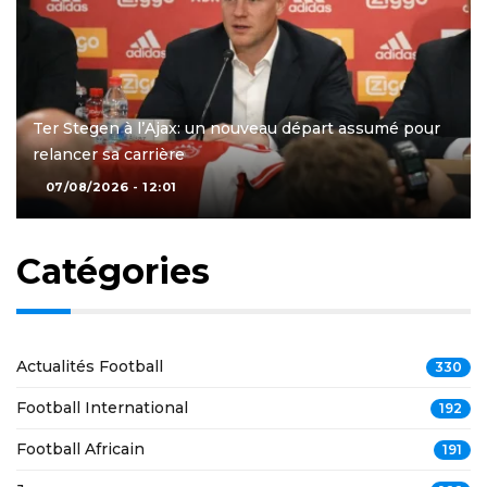
Ter Stegen à l’Ajax: un nouveau départ assumé pour
relancer sa carrière
07/08/2026 - 12:01
Catégories
Actualités Football
330
Football International
192
Football Africain
191