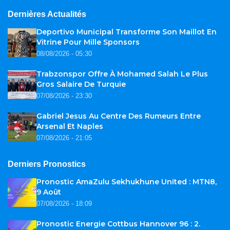
Dernières Actualités
Deportivo Municipal Transforme Son Maillot En
Vitrine Pour Mille Sponsors
08/08/2026 - 05:30
Trabzonspor Offre À Mohamed Salah Le Plus
Gros Salaire De Turquie
07/08/2026 - 23:30
Gabriel Jesus Au Centre Des Rumeurs Entre
Arsenal Et Naples
07/08/2026 - 21:05
Derniers Pronostics
Pronostic AmaZulu Sekhukhune United : MTN8,
9 Août
07/08/2026 - 18:09
Pronostic Energie Cottbus Hannover 96 : 2.