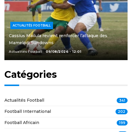
ACTUALITÉS FOOTBALL
Cassius Mailula revient renforcer l’attaque des
Mamelodi Sundowns
Actualités Football
09/08/2026 - 12:01
Catégories
Actualités Football
341
Football International
202
Football Africain
199