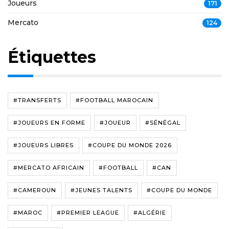
Joueurs
171
Mercato
124
Étiquettes
#TRANSFERTS
#FOOTBALL MAROCAIN
#JOUEURS EN FORME
#JOUEUR
#SÉNÉGAL
#JOUEURS LIBRES
#COUPE DU MONDE 2026
#MERCATO AFRICAIN
#FOOTBALL
#CAN
#CAMEROUN
#JEUNES TALENTS
#COUPE DU MONDE
#MAROC
#PREMIER LEAGUE
#ALGÉRIE