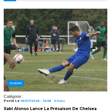
JOUEURS
Catégorie :
Posté Le
09/07/2026 - 16:08
3 Vues
Xabi Alonso Lance La Présaison De Chelsea