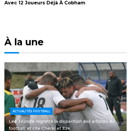
Avec 12 Joueurs Déjà À Cobham
À la une
ACTUALITÉS FOOTBALL
Lee Trundle regrette la disparition des artistes du
football, et cite Cherki et Eze