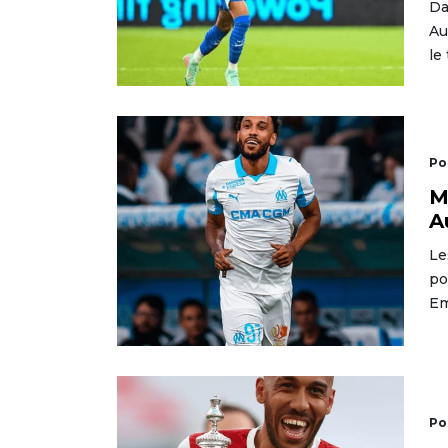
Da
Au
le
Po
M
A
Le
po
Em
Po