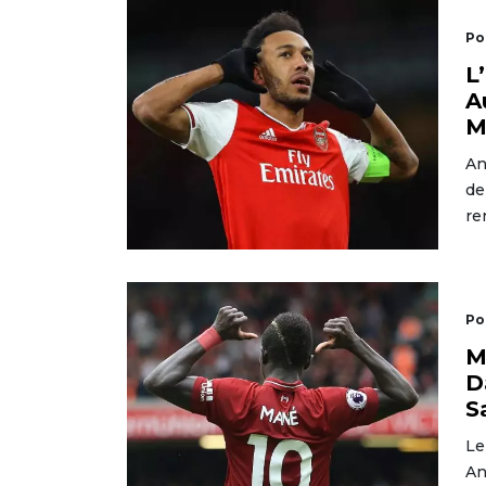
Po
L
A
M
An
de
re
Po
M
D
S
Le
An