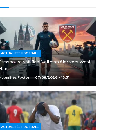
ACTUALITÉS FOOTBALL
Strasbourg voit Joël Veltman filer vers West
Ham
Actualités Football
07/08/2026 - 13:31
ACTUALITÉS FOOTBALL