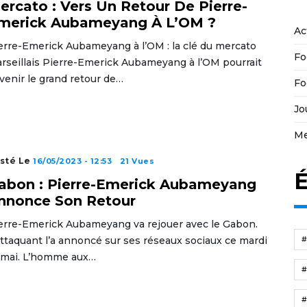
ercato : Vers Un Retour De Pierre-
merick Aubameyang À L’OM ?
Ac
erre-Emerick Aubameyang à l’OM : la clé du mercato
Fo
rseillais Pierre-Emerick Aubameyang à l’OM pourrait
venir le grand retour de…
Fo
Jo
Me
sté Le
16/05/2023 - 12:53
21 Vues
É
abon : Pierre-Emerick Aubameyang
nnonce Son Retour
erre-Emerick Aubameyang va rejouer avec le Gabon.
attaquant l’a annoncé sur ses réseaux sociaux ce mardi
 mai. L’homme aux…