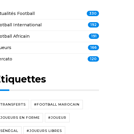
tualités Football
330
otball International
192
otball Africain
191
ueurs
166
rcato
120
tiquettes
#TRANSFERTS
#FOOTBALL MAROCAIN
#JOUEURS EN FORME
#JOUEUR
#SÉNÉGAL
#JOUEURS LIBRES