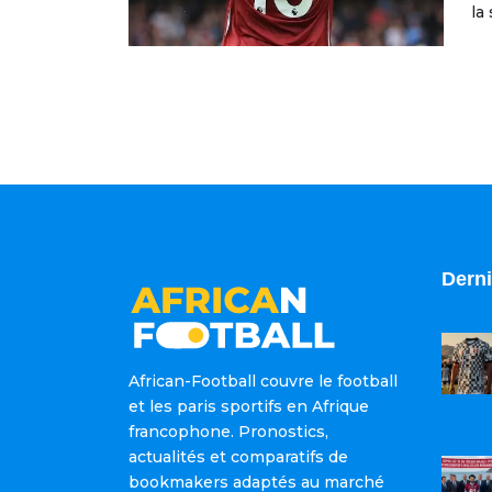
la
Derni
African-Football couvre le football
et les paris sportifs en Afrique
francophone. Pronostics,
actualités et comparatifs de
bookmakers adaptés au marché