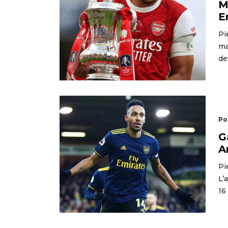
M
E
Pi
ma
de
Po
G
A
Pi
L’
16