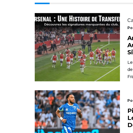
Ca
Po
A
A
S
Le
de
Fr
Po
P
L
D