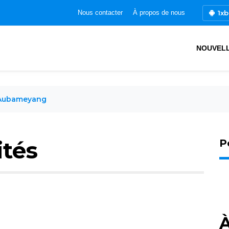
1xb
Nous contacter
À propos de nous
NOUVEL
 Aubameyang
ités
P
À