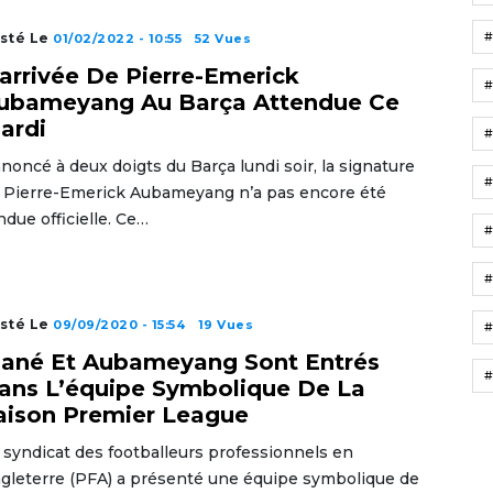
sté Le
01/02/2022 - 10:55
52 Vues
’arrivée De Pierre-Emerick
ubameyang Au Barça Attendue Ce
ardi
noncé à deux doigts du Barça lundi soir, la signature
 Pierre-Emerick Aubameyang n’a pas encore été
ndue officielle. Ce…
#
sté Le
09/09/2020 - 15:54
19 Vues
#
ané Et Aubameyang Sont Entrés
#
ans L’équipe Symbolique De La
aison Premier League
 syndicat des footballeurs professionnels en
gleterre (PFA) a présenté une équipe symbolique de