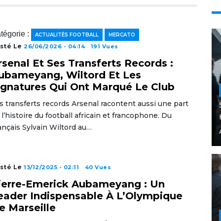
tégorie :
ACTUALITÉS FOOTBALL
MERCATO
sté Le
26/06/2026 - 04:14
191 Vues
rsenal Et Ses Transferts Records :
ubameyang, Wiltord Et Les
ignatures Qui Ont Marqué Le Club
s transferts records Arsenal racontent aussi une part
 l’histoire du football africain et francophone. Du
ançais Sylvain Wiltord au…
sté Le
13/12/2025 - 02:11
40 Vues
ierre-Emerick Aubameyang : Un
eader Indispensable À L’Olympique
e Marseille