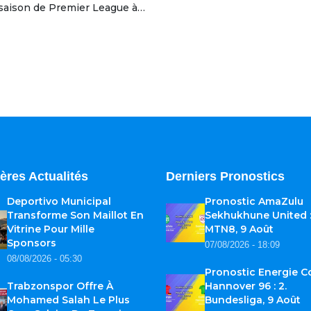
 saison de Premier League à…
ères Actualités
Derniers Pronostics
Deportivo Municipal
Pronostic AmaZulu
Transforme Son Maillot En
Sekhukhune United 
Vitrine Pour Mille
MTN8, 9 Août
Sponsors
07/08/2026 - 18:09
08/08/2026 - 05:30
Pronostic Energie C
Trabzonspor Offre À
Hannover 96 : 2.
Mohamed Salah Le Plus
Bundesliga, 9 Août