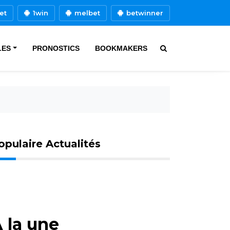
et
1win
melbet
betwinner
LES
PRONOSTICS
BOOKMAKERS
opulaire Actualités
 la une