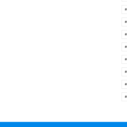
#
#
#