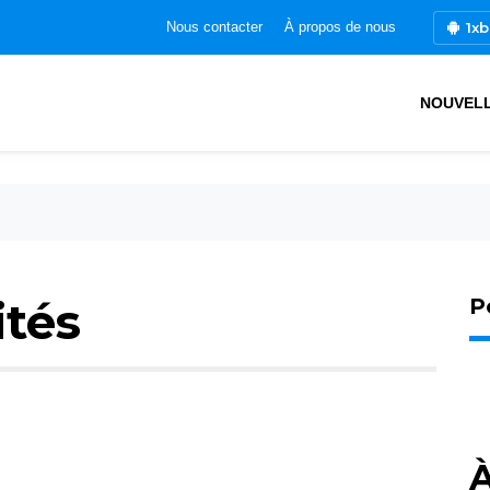
1xb
Nous contacter
À propos de nous
NOUVEL
ités
P
À