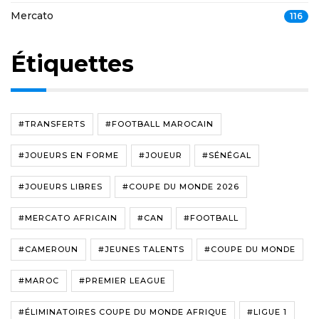
Mercato
116
Étiquettes
#TRANSFERTS
#FOOTBALL MAROCAIN
#JOUEURS EN FORME
#JOUEUR
#SÉNÉGAL
#JOUEURS LIBRES
#COUPE DU MONDE 2026
#MERCATO AFRICAIN
#CAN
#FOOTBALL
#CAMEROUN
#JEUNES TALENTS
#COUPE DU MONDE
#MAROC
#PREMIER LEAGUE
#ÉLIMINATOIRES COUPE DU MONDE AFRIQUE
#LIGUE 1