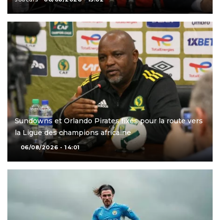
Sundowns et Orlando Pirates fixés pour la route vers
la Ligue des champions africaine
06/08/2026 - 14:01