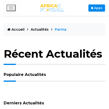
Apps
Accueil
Actualités
Parma
Récent Actualités
Populaire Actualités
Derniers Actualités