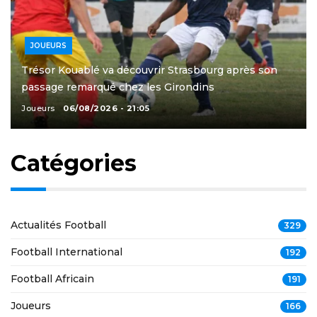
JOUEURS
Trésor Kouablé va découvrir Strasbourg après son
passage remarqué chez les Girondins
Joueurs
06/08/2026 - 21:05
Catégories
Actualités Football
329
Football International
192
Football Africain
191
Joueurs
166