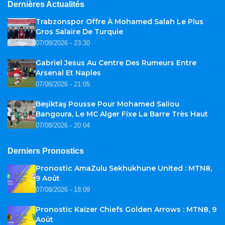
Dernières Actualités
Trabzonspor Offre À Mohamed Salah Le Plus
Gros Salaire De Turquie
07/08/2026 - 23:30
Gabriel Jesus Au Centre Des Rumeurs Entre
Arsenal Et Naples
07/08/2026 - 21:05
Beşiktaş Pousse Pour Mohamed Saliou
Bangoura, Le MC Alger Fixe La Barre Très Haut
07/08/2026 - 20:04
Derniers Pronostics
Pronostic AmaZulu Sekhukhune United : MTN8,
9 Août
07/08/2026 - 18:09
Pronostic Kaizer Chiefs Golden Arrows : MTN8, 9
Août