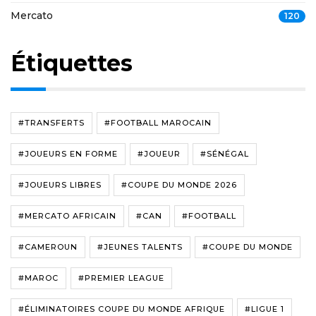
Mercato
120
Étiquettes
#TRANSFERTS
#FOOTBALL MAROCAIN
#JOUEURS EN FORME
#JOUEUR
#SÉNÉGAL
#JOUEURS LIBRES
#COUPE DU MONDE 2026
#MERCATO AFRICAIN
#CAN
#FOOTBALL
#CAMEROUN
#JEUNES TALENTS
#COUPE DU MONDE
#MAROC
#PREMIER LEAGUE
#ÉLIMINATOIRES COUPE DU MONDE AFRIQUE
#LIGUE 1