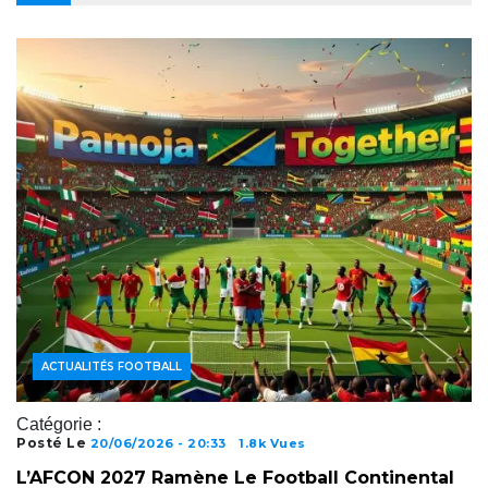
ACTUALITÉS FOOTBALL
Catégorie :
Posté Le
20/06/2026 - 20:33
1.8k Vues
L’AFCON 2027 Ramène Le Football Continental