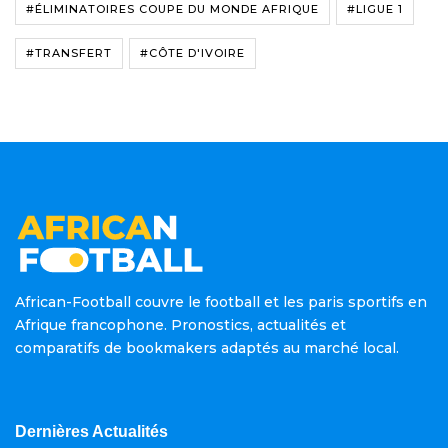
#ÉLIMINATOIRES COUPE DU MONDE AFRIQUE
#LIGUE 1
#TRANSFERT
#CÔTE D'IVOIRE
African-Football couvre le football et les paris sportifs en
Afrique francophone. Pronostics, actualités et
comparatifs de bookmakers adaptés au marché local.
Dernières Actualités