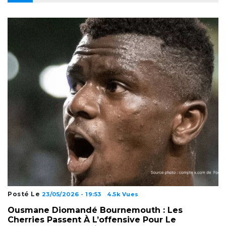
Posté Le
23/05/2026 - 19:53
4.5k Vues
Ousmane Diomandé Bournemouth : Les
Cherries Passent À L’offensive Pour Le