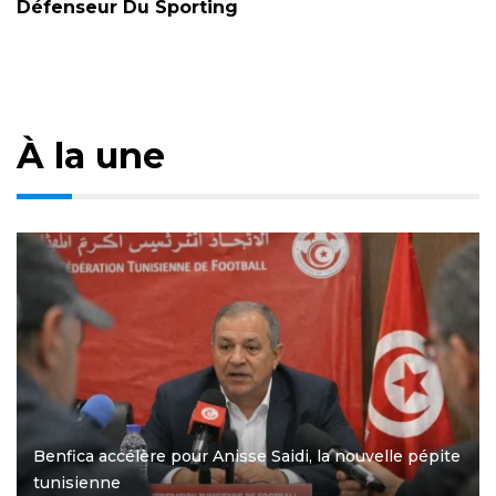
Défenseur Du Sporting
À la une
Benfica accélère pour Anisse Saidi, la nouvelle pépite
tunisienne