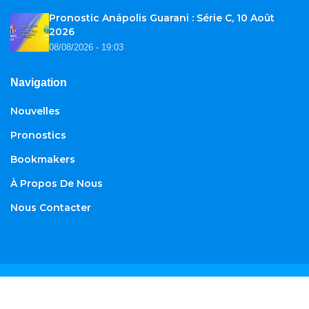
Pronostic Anápolis Guarani : Série C, 10 Août
2026
08/08/2026 - 19:03
Navigation
Nouvelles
Pronostics
Bookmakers
À Propos De Nous
Nous Contacter
© 2026
African-football.com
. Tous droits réservés.