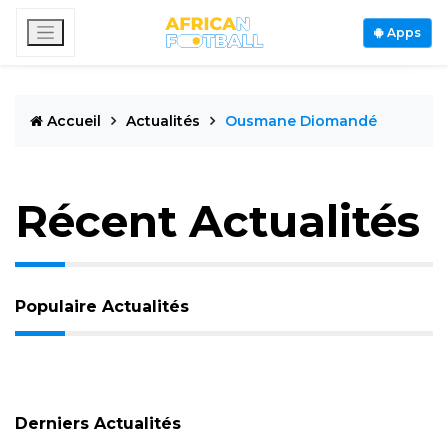
Apps
Accueil
Actualités
Ousmane Diomandé
Récent Actualités
Populaire Actualités
Derniers Actualités