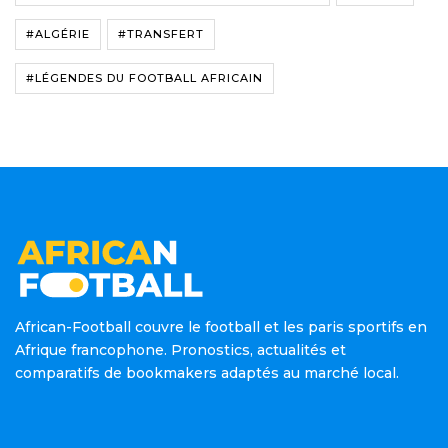
#ALGÉRIE
#TRANSFERT
#LÉGENDES DU FOOTBALL AFRICAIN
African-Football couvre le football et les paris sportifs en
Afrique francophone. Pronostics, actualités et
comparatifs de bookmakers adaptés au marché local.