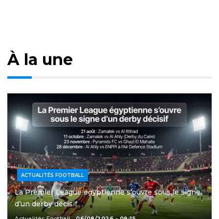
À la une
ACTUALITÉS FOOTBALL
La Premier League égyptienne s’ouvre sous le signe
d’un derby décisif
Actualités Football
06/08/2026 - 09:15