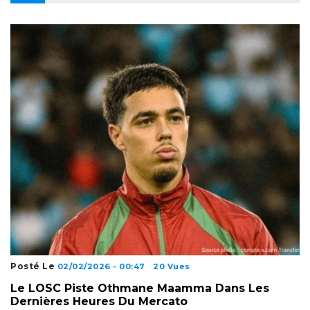
Posté Le
02/02/2026 - 00:47
20 Vues
Le LOSC Piste Othmane Maamma Dans Les
Dernières Heures Du Mercato