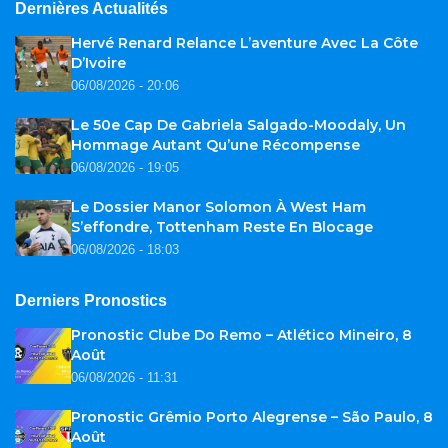
Dernières Actualités
Hervé Renard Relance L’aventure Avec La Côte
D’Ivoire
06/08/2026 - 20:06
Le 50e Cap De Gabriela Salgado-Moodaly, Un
Hommage Autant Qu’une Récompense
06/08/2026 - 19:05
Le Dossier Manor Solomon À West Ham
S’effondre, Tottenham Reste En Blocage
06/08/2026 - 18:03
Derniers Pronostics
Pronostic Clube Do Remo – Atlético Mineiro, 8
Août
06/08/2026 - 11:31
Pronostic Grêmio Porto Alegrense – São Paulo, 8
Août