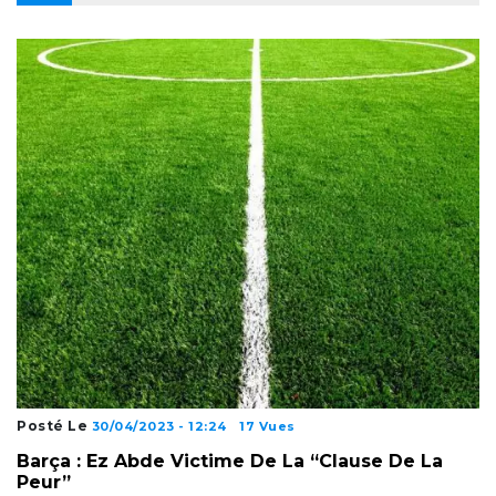
Posté Le
30/04/2023 - 12:24
17 Vues
Barça : Ez Abde Victime De La “clause De La
Peur”