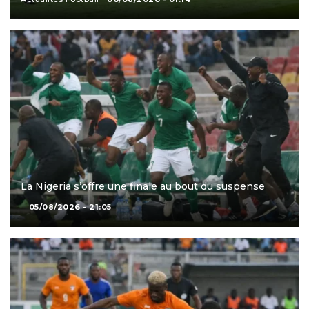
La Nigeria s’offre une finale au bout du suspense
05/08/2026 - 21:05