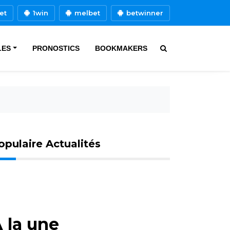
et
1win
melbet
betwinner
LES
PRONOSTICS
BOOKMAKERS
opulaire Actualités
 la une