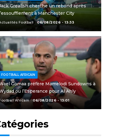
Jack Grealish cherche un rebond après
l’essoufflement à Manchester City
Actualités Football
06/08/2026 - 13:33
FOOTBALL AFRICAIN
Wael Gomaa préfère Mamelodi Sundowns à
Wydad ou l’Esperance pour Al Ahly
Football Africain
06/08/2026 - 13:01
atégories