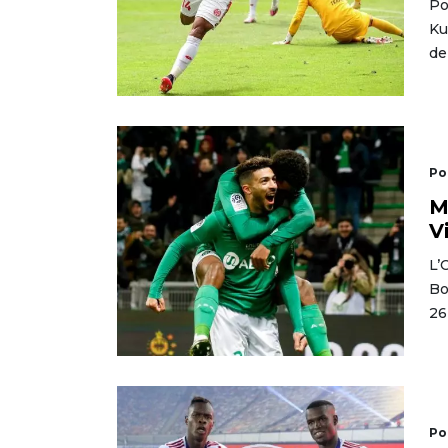
Po
Ku
de
Po
M
V
L’
Bo
26
Po