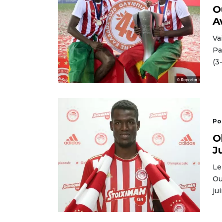
O
A
Va
Pa
(3
Po
O
J
Le
Ou
ju