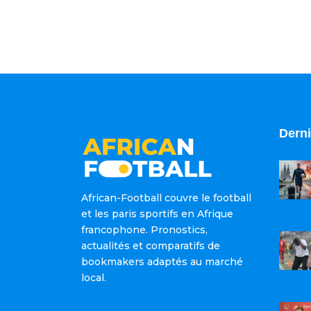
Derni
African-Football couvre le football
et les paris sportifs en Afrique
francophone. Pronostics,
actualités et comparatifs de
bookmakers adaptés au marché
local.