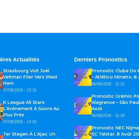
ères Actualités
Derniers Pronostics
Strasbourg Voit Joël
Pronostic Clube Do
Veltman Filer Vers West
– Atlético Mineiro, 8
Ham
06/08/2026 - 11:31
07/08/2026 - 13:31
Pronostic Grêmio Po
K League All Stars:
Alegrense – São Paul
L’événement À Suivre Au
Août
Plus Près
06/08/2026 - 11:20
07/08/2026 - 13:02
Pronostic NEC Nijme
Ter Stegen À L’Ajax: Un
SC Telstar, 8 Août 2