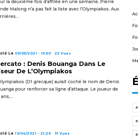
ur la deuxième fois d’affilée en une semaine, Pierre
nde Malong n’a pas fait la liste avec l’Olympiakos. Aux
Ac
rnières…
Fo
Fo
Jo
sté Le
09/05/2021 - 10:50
22 Vues
Me
ercato : Denis Bouanga Dans Le
iseur De L’Olympiakos
É
Olympiakos (D1 grecque) aurait coché le nom de Denis
uanga pour renforcer sa ligne d’attaque. Le joueur de
 ans,…
sté Le
13/04/2021 - 21:29
31 Vues