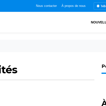
1xb
Nous contacter
À propos de nous
NOUVEL
ités
P
À