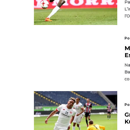
Pa
L’
l’
Po
M
E
Na
Ba
co
Po
G
K