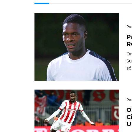
Po
P
R
On
Su
sé
Po
O
C
U