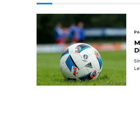
Po
M
D
Si
Le