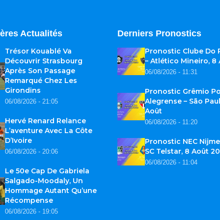
ères Actualités
Derniers Pronostics
Trésor Kouablé Va
Pronostic Clube Do
Découvrir Strasbourg
– Atlético Mineiro, 8
Après Son Passage
06/08/2026 - 11:31
Remarqué Chez Les
Girondins
Pronostic Grêmio Po
Alegrense – São Paul
06/08/2026 - 21:05
Août
Hervé Renard Relance
06/08/2026 - 11:20
L’aventure Avec La Côte
D’Ivoire
Pronostic NEC Nijme
SC Telstar, 8 Août 2
06/08/2026 - 20:06
06/08/2026 - 11:04
Le 50e Cap De Gabriela
Salgado-Moodaly, Un
Hommage Autant Qu’une
Récompense
06/08/2026 - 19:05