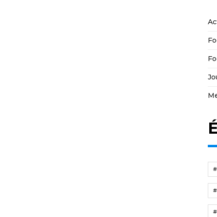
Ac
Fo
Fo
Jo
Me
É