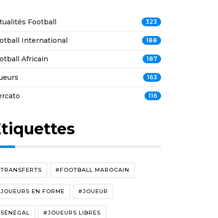
tualités Football
323
otball International
188
otball Africain
187
ueurs
163
rcato
116
tiquettes
#TRANSFERTS
#FOOTBALL MAROCAIN
#JOUEURS EN FORME
#JOUEUR
#SÉNÉGAL
#JOUEURS LIBRES