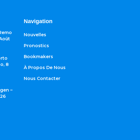
Navigation
 Remo
Nouvelles
 Août
Pronostics
Bookmakers
rto
o, 8
À Propos De Nous
Nous Contacter
gen –
026