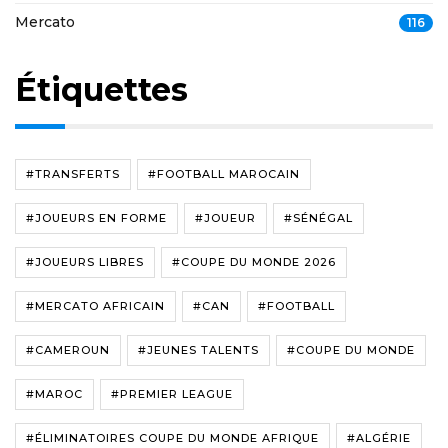
Mercato
116
Étiquettes
#TRANSFERTS
#FOOTBALL MAROCAIN
#JOUEURS EN FORME
#JOUEUR
#SÉNÉGAL
#JOUEURS LIBRES
#COUPE DU MONDE 2026
#MERCATO AFRICAIN
#CAN
#FOOTBALL
#CAMEROUN
#JEUNES TALENTS
#COUPE DU MONDE
#MAROC
#PREMIER LEAGUE
#ÉLIMINATOIRES COUPE DU MONDE AFRIQUE
#ALGÉRIE