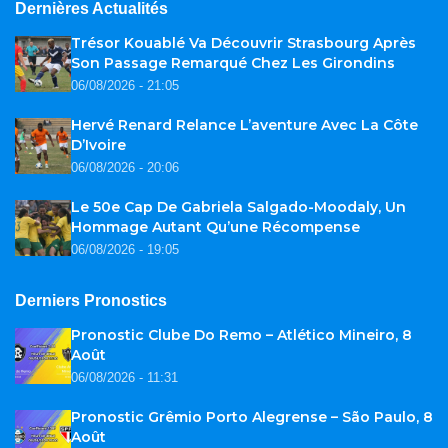
Dernières Actualités
Trésor Kouablé Va Découvrir Strasbourg Après
Son Passage Remarqué Chez Les Girondins
06/08/2026 - 21:05
Hervé Renard Relance L’aventure Avec La Côte
D’Ivoire
06/08/2026 - 20:06
Le 50e Cap De Gabriela Salgado-Moodaly, Un
Hommage Autant Qu’une Récompense
06/08/2026 - 19:05
Derniers Pronostics
Pronostic Clube Do Remo – Atlético Mineiro, 8
Août
06/08/2026 - 11:31
Pronostic Grêmio Porto Alegrense – São Paulo, 8
Août