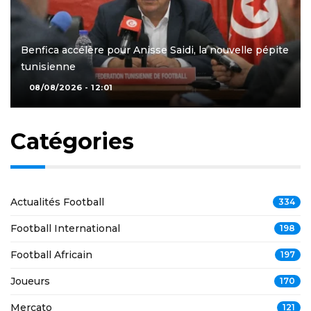
Benfica accélère pour Anisse Saidi, la nouvelle pépite
tunisienne
08/08/2026 - 12:01
Catégories
Actualités Football
334
Football International
198
Football Africain
197
Joueurs
170
Mercato
121