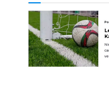
Po
L
K
Ni
ca
ve