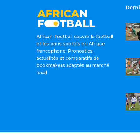
Derni
African-Football couvre le football
et les paris sportifs en Afrique
francophone. Pronostics,
actualités et comparatifs de
bookmakers adaptés au marché
local.