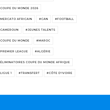
#COUPE DU MONDE 2026
#MERCATO AFRICAIN
#CAN
#FOOTBALL
#CAMEROUN
#JEUNES TALENTS
#COUPE DU MONDE
#MAROC
#PREMIER LEAGUE
#ALGÉRIE
ÉLIMINATOIRES COUPE DU MONDE AFRIQUE
LIGUE 1
#TRANSFERT
#CÔTE D'IVOIRE