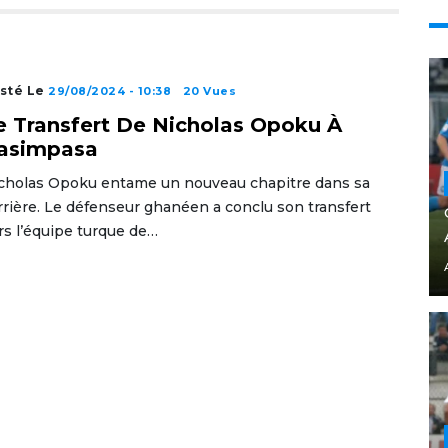
sté Le
29/08/2024 - 10:38
20 Vues
e Transfert De Nicholas Opoku À
asimpasa
cholas Opoku entame un nouveau chapitre dans sa
rrière. Le défenseur ghanéen a conclu son transfert
rs l’équipe turque de…