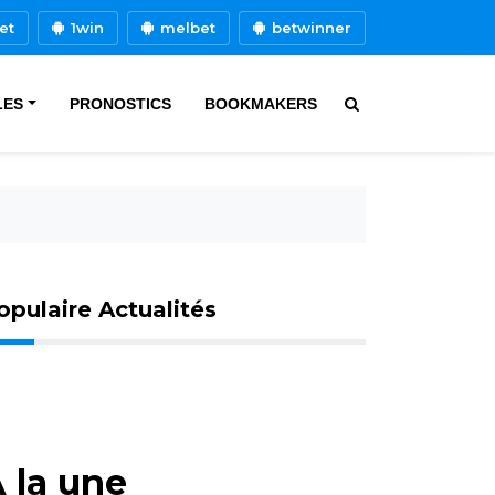
et
1win
melbet
betwinner
LES
PRONOSTICS
BOOKMAKERS
opulaire Actualités
 la une