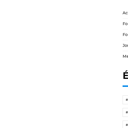
Ac
Fo
Fo
Jo
Me
É