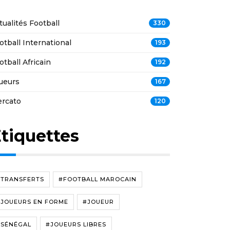
tualités Football
330
otball International
193
otball Africain
192
ueurs
167
rcato
120
tiquettes
#TRANSFERTS
#FOOTBALL MAROCAIN
#JOUEURS EN FORME
#JOUEUR
#SÉNÉGAL
#JOUEURS LIBRES