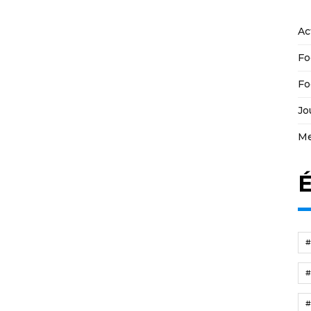
Ac
Fo
Fo
Jo
Me
É