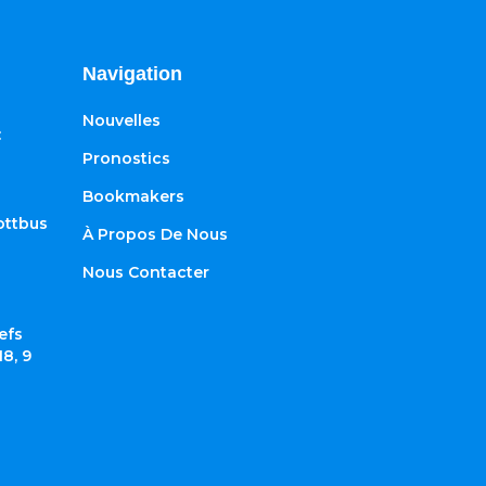
Navigation
Nouvelles
:
Pronostics
Bookmakers
ottbus
À Propos De Nous
Nous Contacter
efs
8, 9