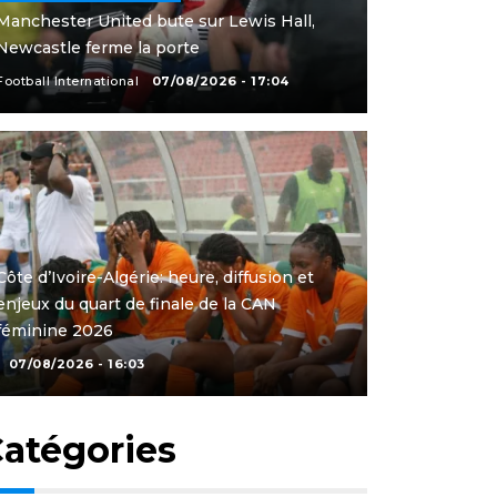
Manchester United bute sur Lewis Hall,
Newcastle ferme la porte
Football International
07/08/2026 - 17:04
Côte d’Ivoire-Algérie: heure, diffusion et
enjeux du quart de finale de la CAN
féminine 2026
07/08/2026 - 16:03
atégories