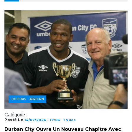
FOOTBALL AFRICAIN
JOUEURS
Catégorie :
Posté Le
14/07/2026 - 17:06
1 Vues
Durban City Ouvre Un Nouveau Chapitre Avec