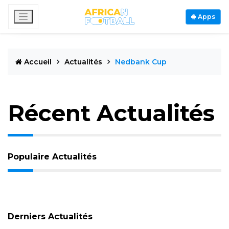
Apps
Accueil
Actualités
Nedbank Cup
Récent Actualités
Populaire Actualités
Derniers Actualités