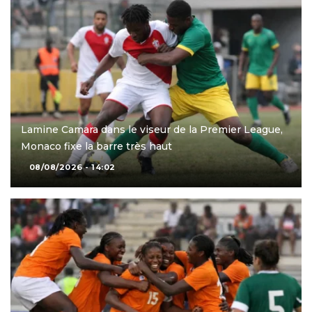
Lamine Camara dans le viseur de la Premier League,
Monaco fixe la barre très haut
08/08/2026 - 14:02