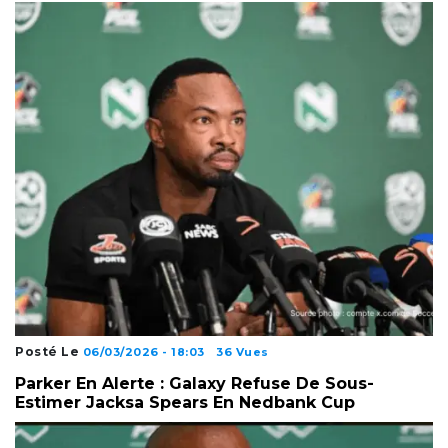
Posté Le
06/03/2026 - 18:03
36 Vues
Parker En Alerte : Galaxy Refuse De Sous-
Estimer Jacksa Spears En Nedbank Cup