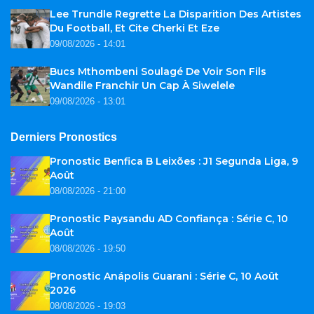
Lee Trundle Regrette La Disparition Des Artistes
Du Football, Et Cite Cherki Et Eze
09/08/2026 - 14:01
Bucs Mthombeni Soulagé De Voir Son Fils
Wandile Franchir Un Cap À Siwelele
09/08/2026 - 13:01
Derniers Pronostics
Pronostic Benfica B Leixões : J1 Segunda Liga, 9
Août
08/08/2026 - 21:00
Pronostic Paysandu AD Confiança : Série C, 10
Août
08/08/2026 - 19:50
Pronostic Anápolis Guarani : Série C, 10 Août
2026
08/08/2026 - 19:03