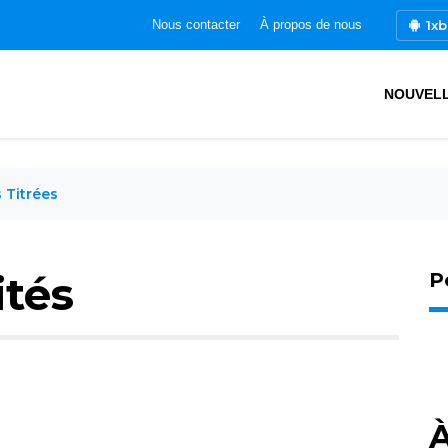
1xb
Nous contacter
À propos de nous
NOUVEL
 Titrées
ités
P
À