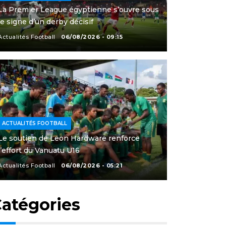
La Premier League égyptienne s’ouvre sous
le signe d’un derby décisif
Actualités Football
06/08/2026 - 09:15
ACTUALITÉS FOOTBALL
Le soutien de Leon Hardware renforce
l’effort du Vanuatu U16
Actualités Football
06/08/2026 - 05:21
atégories