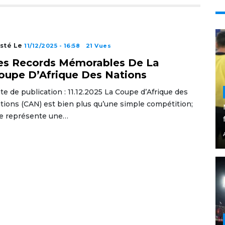
sté Le
11/12/2025 - 16:58
21 Vues
es Records Mémorables De La
oupe D’Afrique Des Nations
te de publication : 11.12.2025 La Coupe d’Afrique des
tions (CAN) est bien plus qu’une simple compétition;
le représente une…