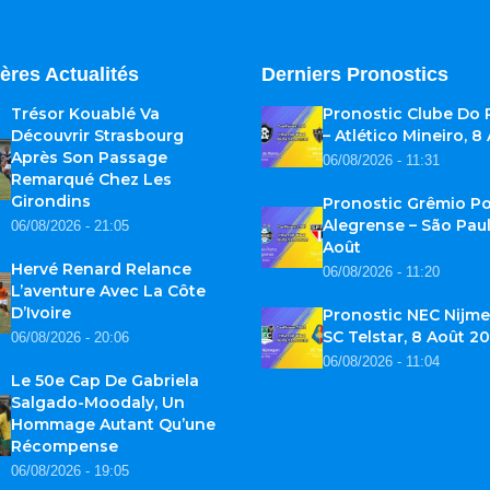
ères Actualités
Derniers Pronostics
Trésor Kouablé Va
Pronostic Clube Do
Découvrir Strasbourg
– Atlético Mineiro, 8
Après Son Passage
06/08/2026 - 11:31
Remarqué Chez Les
Girondins
Pronostic Grêmio Po
Alegrense – São Paul
06/08/2026 - 21:05
Août
Hervé Renard Relance
06/08/2026 - 11:20
L’aventure Avec La Côte
D’Ivoire
Pronostic NEC Nijme
SC Telstar, 8 Août 2
06/08/2026 - 20:06
06/08/2026 - 11:04
Le 50e Cap De Gabriela
Salgado-Moodaly, Un
Hommage Autant Qu’une
Récompense
06/08/2026 - 19:05