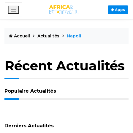
Apps
Accueil
Actualités
Napoli
Récent Actualités
Populaire Actualités
Derniers Actualités