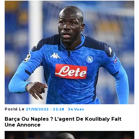
Posté Le
27/05/2022 - 22:28
34 Vues
Barça Ou Naples ? L’agent De Koulibaly Fait
Une Annonce