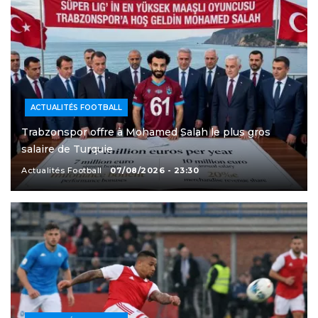
ACTUALITÉS FOOTBALL
Trabzonspor offre à Mohamed Salah le plus gros
salaire de Turquie
Actualités Football
07/08/2026 - 23:30