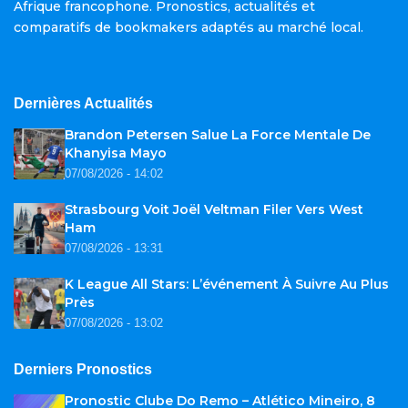
Afrique francophone. Pronostics, actualités et
comparatifs de bookmakers adaptés au marché local.
Dernières Actualités
Brandon Petersen Salue La Force Mentale De
Khanyisa Mayo
07/08/2026 - 14:02
Strasbourg Voit Joël Veltman Filer Vers West
Ham
07/08/2026 - 13:31
K League All Stars: L’événement À Suivre Au Plus
Près
07/08/2026 - 13:02
Derniers Pronostics
Pronostic Clube Do Remo – Atlético Mineiro, 8