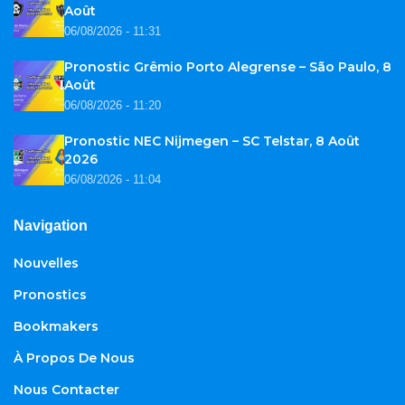
Août
06/08/2026 - 11:31
Pronostic Grêmio Porto Alegrense – São Paulo, 8
Août
06/08/2026 - 11:20
Pronostic NEC Nijmegen – SC Telstar, 8 Août
2026
06/08/2026 - 11:04
Navigation
Nouvelles
Pronostics
Bookmakers
À Propos De Nous
Nous Contacter