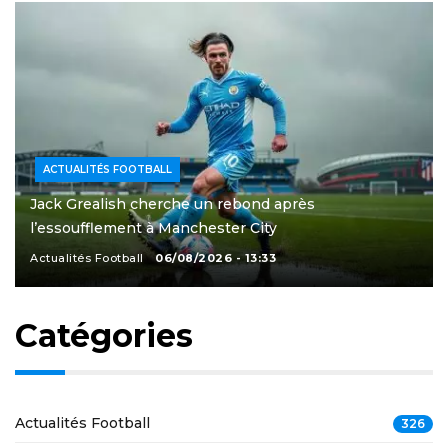
ACTUALITÉS FOOTBALL
Jack Grealish cherche un rebond après
l’essoufflement à Manchester City
Actualités Football
06/08/2026 - 13:33
Catégories
Actualités Football
326