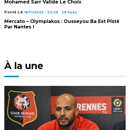
Mohamed Sarr Valide Le Choix
Posté Le
18/11/2022 - 22:29
28 Vues
Mercato – Olympiakos : Ousseyou Ba Est Pisté
Par Nantes !
À la une