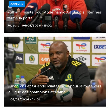
JOUEURS
Fulham insiste pour Abdelhamid Ait Boudlal, Rennes
ferme la porte
Joueurs
06/08/2026 - 15:02
Sundowns et Orlando Pirates fixés pour la route vers
la Ligue des champions africaine
06/08/2026 - 14:01