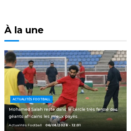
À la une
ACTUALITÉS FOOTBALL
Mohamed Salah reste dans le cercle très fermé des
géants africains les mieux payés
Actualités Football
06/08/2026 - 12:01